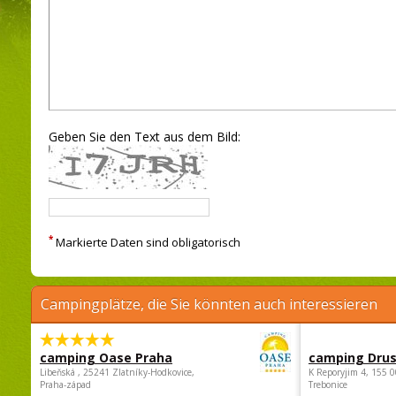
Geben Sie den Text aus dem Bild:
*
Markierte Daten sind obligatorisch
Campingplätze, die Sie könnten auch interessieren
camping Oase Praha
camping Dru
Libeňská , 25241 Zlatníky-Hodkovice,
K Reporyjim 4, 155 0
Praha-západ
Trebonice