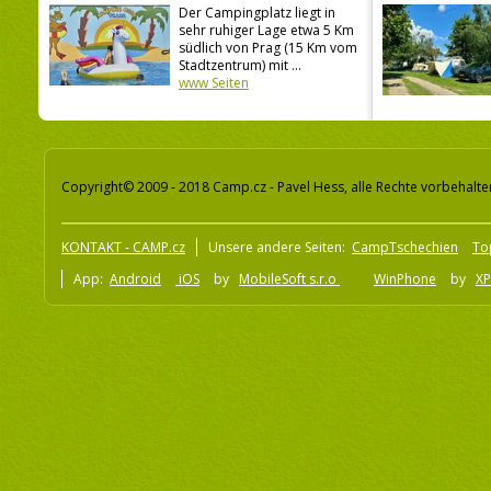
Der Campingplatz liegt in
sehr ruhiger Lage etwa 5 Km
südlich von Prag (15 Km vom
Stadtzentrum) mit ...
www Seiten
Copyright© 2009 - 2018 Camp.cz - Pavel Hess, alle Rechte vorbehalte
KONTAKT - CAMP.cz
Unsere andere Seiten:
CampTschechien
To
App:
Android
iOS
by
MobileSoft s.r.o
WinPhone
by
XP