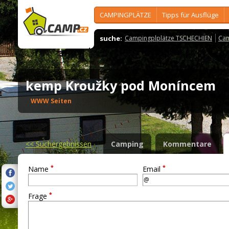
CAMPINGPLÄTZE
Tipps für Ausflüge
suche:
Campingplplätze TSCHECHIEN
Cam
kemp Kroužky pod Moníncem
WWW Seiten
<<
Suchergebnissen
Camping
Kommentare
*
*
Name
Email
*
Frage