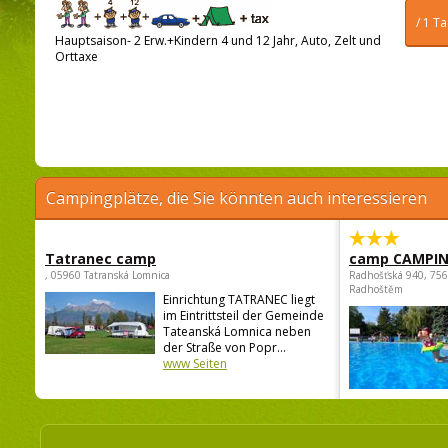
/ 1 T
Hauptsaison- 2 Erw.+Kindern 4 und 12 Jahr, Auto, Zelt und
Orttaxe
Campingplätze, die Sie könnten auch interessieren
Tatranec camp
camp CAMPI
, 05960 Tatranská Lomnica
Radhošťská 940, 75
Radhoštěm
Einrichtung TATRANEC liegt
im Eintrittsteil der Gemeinde
Tateanská Lomnica neben
der Straße von Popr...
www Seiten