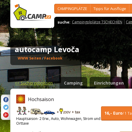
CAMPINGPLÄTZE
Tipps für Ausflüge
suche:
Campingplplätze TSCHECHIEN
Cam
autocamp Levoča
WWW Seiten
/
Facebook
<<
Suchergebnissen
Camping
Einrichtungen
Hochsaison
16,- Euro
/ 1 T
Hauptsaison- 2 Erw., Auto, Wohnwagen, Strom und
Orttaxe