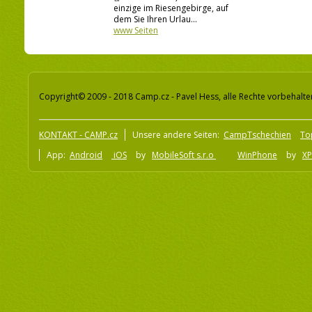
einzige im Riesengebirge, auf
dem Sie Ihren Urlau...
www Seiten
Copyright© 2009 - 2018 Camp.cz - Pavel Hess, alle Rechte vorbehalte
KONTAKT - CAMP.cz
Unsere andere Seiten:
CampTschechien
To
App:
Android
iOS
by
MobileSoft s.r.o
WinPhone
by
XP