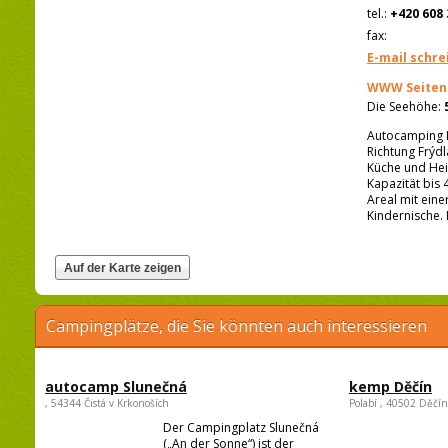
tel.:
+420 608 
fax:
E-mail schre
WWW Seiten
Die Seehöhe:
Autocamping L
Richtung Frýdl
Küche und Hei
Kapazität bis 
Areal mit ein
Kindernische. 
Campingplätze, die Sie könnten auch interessieren
autocamp Slunečná
kemp Děčín
, 54344 Čistá v Krkonoších
Polabí , 40502 Děčín
Der Campingplatz Slunečná
(„An der Sonne“) ist der