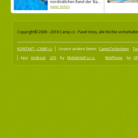
nordöstlichen Rand der Sta...
www Seiten
Copyright© 2009 - 2018 Camp.cz - Pavel Hess, alle Rechte vorbehalte
KONTAKT - CAMP.cz
Unsere andere Seiten:
CampTschechien
To
App:
Android
iOS
by
MobileSoft s.r.o
WinPhone
by
XP