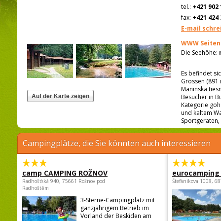
tel.:
+421 902 
fax:
+421 424 
E-mail schre
WWW Seiten
Die Seehöhe:
Es befindet si
Grossen (891 
Maninska ties
Besucher in Bu
Kategorie go
und kaltem Wa
Sportgeraten,
Campingplätze, die Sie könnten auch interessieren
camp CAMPING ROŽNOV
eurocamping 
Radhošťská 940, 75661 Rožnov pod
Štefánikova 1008, 68
Radhoštěm
3-Sterne-Campingplatz mit
ganzjährigem Betrieb im
Vorland der Beskiden am