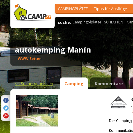
CAMPINGPLÄTZE
Tipps für Ausflüge
suche:
Campingplplätze TSCHECHIEN
Cam
autokemping Manín
WWW Seiten
<<
Suchergebnissen
Camping
Kommentare
,
Der Campingpla
Kommunikatio