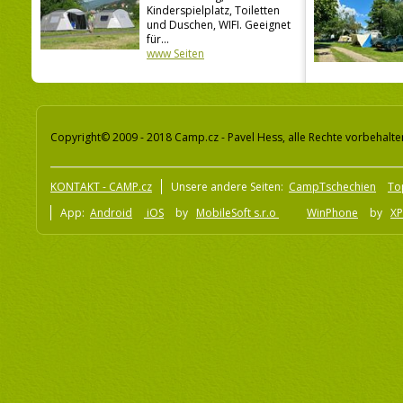
Kinderspielplatz, Toiletten
und Duschen, WIFI. Geeignet
für...
www Seiten
Copyright© 2009 - 2018 Camp.cz - Pavel Hess, alle Rechte vorbehalte
KONTAKT - CAMP.cz
Unsere andere Seiten:
CampTschechien
To
App:
Android
iOS
by
MobileSoft s.r.o
WinPhone
by
XP