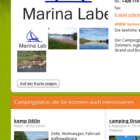
tel.:
+420 774 
fax:
E-mail schre
WWW Seiten
Die Seehöhe:
Der Campingpla
Zimmern, eigen
Strand und Bo
Campingplätze, die Sie könnten auch interessieren
kemp Děčín
camping Dru
Polabí , 40502 Děčín
K Reporyjim 4, 155 0
Trebonice
Zelte, Wohnwagen, Fahrrad-
Aufbewahrung,