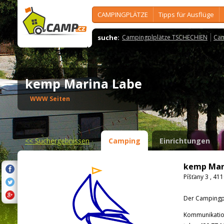
CAMPINGPLÄTZE
Tipps für Ausflüge
suche:
Campingplplätze TSCHECHIEN
Cam
kemp Marina Labe
WWW Seiten
<<
Suchergebnissen
Camping
Einrichtungen
kemp Mar
Píšťany 3 , 41
Der Campingpla
Kommunikatio