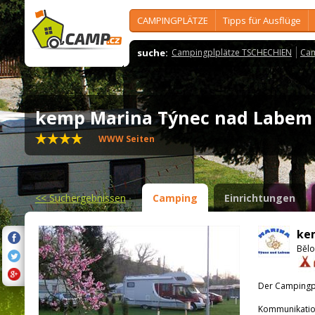
CAMPINGPLÄTZE
Tipps für Ausflüge
suche:
Campingplplätze TSCHECHIEN
Cam
kemp Marina Týnec nad Labe
WWW Seiten
<<
Suchergebnissen
Camping
Einrichtungen
ke
Bělo
Der Campingpla
Kommunikatio