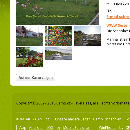
tel.:
+420 720 
fax:
E-mail schre
WWW Seiten
Die Seehöhe:
Marina ist ein
bietet die Unt
Copyright© 2009 - 2018 Camp.cz - Pavel Hess, alle Rechte vorbehalte
KONTAKT - CAMP.cz
Unsere andere Seiten:
CampTschechien
To
App:
Android
iOS
by
MobileSoft s.r.o
WinPhone
by
XP