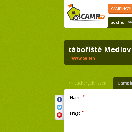
CAMPINGPL
suche:
Cam
tábořiště Medlo
WWW Seiten
<<
Suchergebnissen
Campi
*
Name
*
Frage