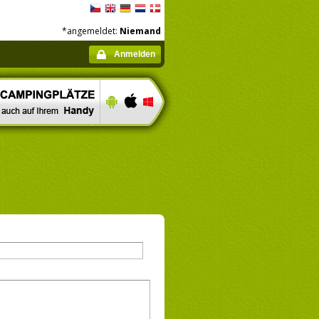
*angemeldet:
Niemand
Anmelden