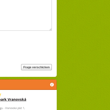
park Vranovská
gu - Vranovská pláž 1,