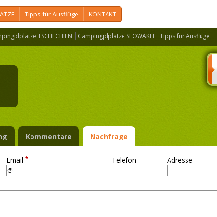
ÄTZE
Tipps für Ausflüge
KONTAKT
pingplplätze TSCHECHIEN
Campingplplätze SLOWAKEI
Tipps für Ausflüge
v
ng
Kommentare
Nachfrage
*
Email
Telefon
Adresse