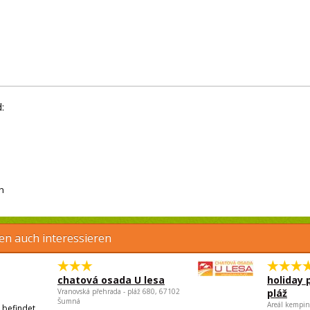
:
h
en auch interessieren
chatová osada U lesa
holiday 
Vranovská přehrada - pláž 680, 67102
pláž
Šumná
Areál kempin
 befindet