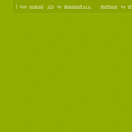
App:
Android
iOS
by
MobileSoft s.r.o
WinPhone
by
XP