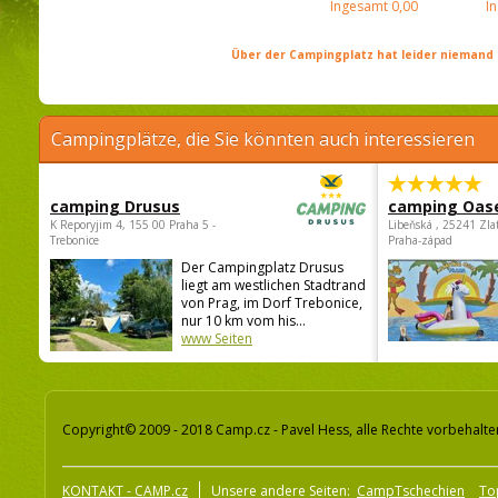
Ingesamt
0,00
I
Über der Campingplatz hat leider niemand 
Campingplätze, die Sie könnten auch interessieren
camping Drusus
camping Oas
K Reporyjim 4, 155 00 Praha 5 -
Libeňská , 25241 Zla
Trebonice
Praha-západ
Der Campingplatz Drusus
liegt am westlichen Stadtrand
von Prag, im Dorf Trebonice,
nur 10 km vom his...
www Seiten
Copyright© 2009 - 2018 Camp.cz - Pavel Hess, alle Rechte vorbehalte
KONTAKT - CAMP.cz
Unsere andere Seiten:
CampTschechien
To