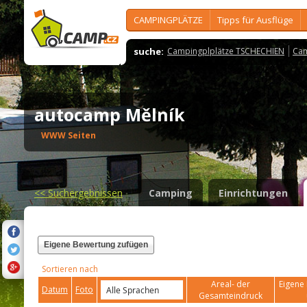
CAMPINGPLÄTZE
Tipps für Ausflüge
suche:
Campingplplätze TSCHECHIEN
Cam
autocamp Mělník
WWW Seiten
<<
Suchergebnissen
Camping
Einrichtungen
Eigene Bewertung zufügen
Sortieren nach
Areal- der
Eigene 
Datum
Foto
Gesamteindruck