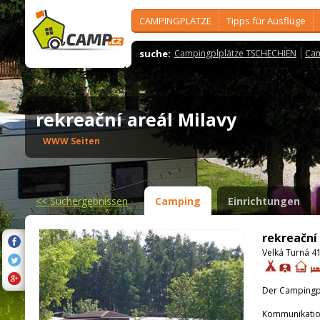
CAMPINGPLÄTZE
Tipps für Ausflüge
suche:
Campingplplätze TSCHECHIEN
Cam
rekreační areál Milavy
WWW Seiten
<<
Suchergebnissen
Camping
Einrichtungen
rekreační
Velká Turná 41
Der Campingpla
Kommunikatio