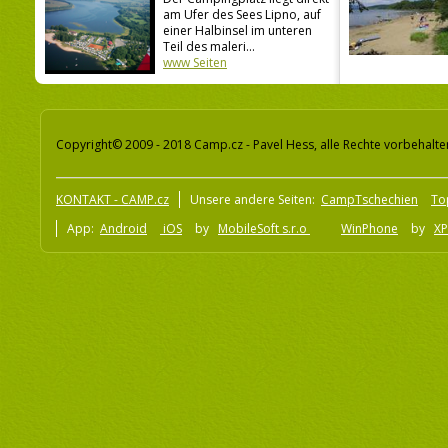
am Ufer des Sees Lipno, auf
einer Halbinsel im unteren
Teil des maleri...
www Seiten
Copyright© 2009 - 2018 Camp.cz - Pavel Hess, alle Rechte vorbehalte
KONTAKT - CAMP.cz
Unsere andere Seiten:
CampTschechien
To
App:
Android
iOS
by
MobileSoft s.r.o
WinPhone
by
XP