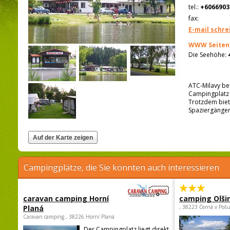
tel.:
+6066903
fax:
E-mail schre
WWW Seiten
Die Seehöhe:
ATC-Milavy be
Campingplatz i
Trotzdem biet
Spaziergängen
Campingplätze, die Sie könnten auch interessieren
caravan camping Horní
camping Olši
Planá
, 38223 Černá v Poš
Caravan camping , 38226 Horní Planá
Der Campingplatz liegt direkt