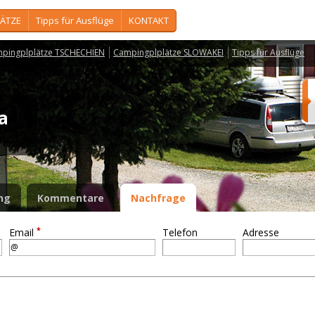
ÄTZE
Tipps für Ausflüge
KONTAKT
pingplplätze TSCHECHIEN
Campingplplätze SLOWAKEI
Tipps für Ausflüge
na
ng
Kommentare
Nachfrage
*
Email
Telefon
Adresse