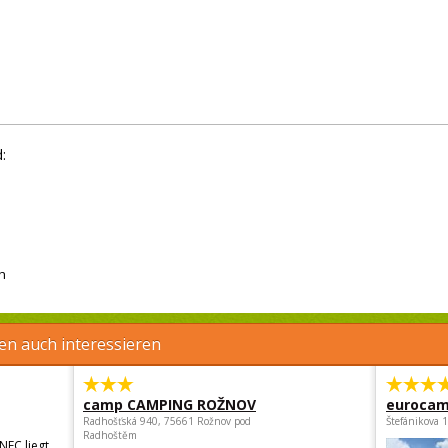
:
h
en auch interessieren
camp CAMPING ROŽNOV
eurocam
Radhošťská 940, 75661 Rožnov pod
Štefánikova 
Radhoštěm
NEC liegt