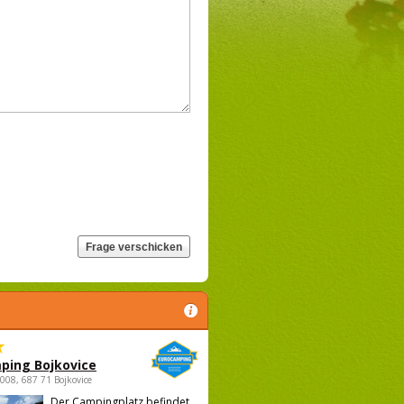
ping Bojkovice
1008, 687 71 Bojkovice
Der Campingplatz befindet