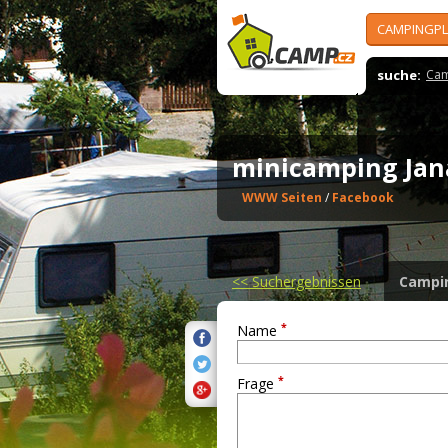
CAMPINGPL
suche:
Cam
minicamping Ja
WWW Seiten
/
Facebook
<<
Suchergebnissen
Campi
*
Name
*
Frage