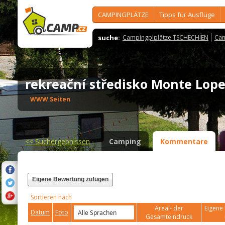
CAMPINGPLÄTZE
Tipps für Ausflüge
suche:
Campingplplätze TSCHECHIEN
Cam
rekreační středisko Monte Lo
WWW Seiten
<<
Suchergebnissen
Camping
Kommentare
Eigene Bewertung zufügen
Sortieren nach
Areal- der
Eigene 
Datum
Foto
Gesamteindruck