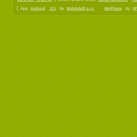
App:
Android
iOS
by
MobileSoft s.r.o
WinPhone
by
XP