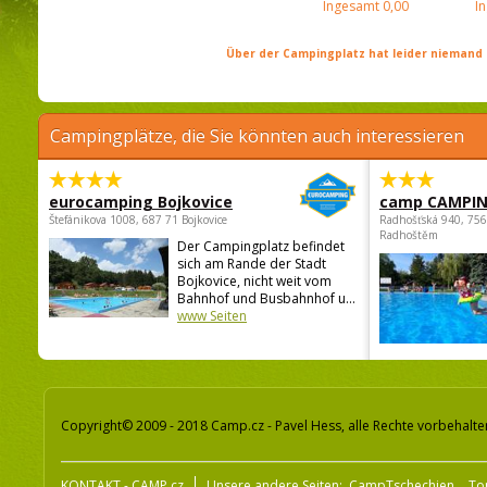
Ingesamt
0,00
I
Über der Campingplatz hat leider niemand 
Campingplätze, die Sie könnten auch interessieren
eurocamping Bojkovice
camp CAMPI
Štefánikova 1008, 687 71 Bojkovice
Radhošťská 940, 75
Radhoštěm
Der Campingplatz befindet
sich am Rande der Stadt
Bojkovice, nicht weit vom
Bahnhof und Busbahnhof u...
www Seiten
Copyright© 2009 - 2018 Camp.cz - Pavel Hess, alle Rechte vorbehalte
KONTAKT - CAMP.cz
Unsere andere Seiten:
CampTschechien
To