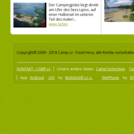
Der Campingplatz liegt direkt
am Ufer des Sees Lipno, auf
einer Halbinsel im unteren
Teil des maleri...
www Seiten
Copyright© 2009 - 2018 Camp.cz - Pavel Hess, alle Rechte vorbehalte
KONTAKT - CAMP.cz
Unsere andere Seiten:
CampTschechien
To
App:
Android
iOS
by
MobileSoft s.r.o
WinPhone
by
XP