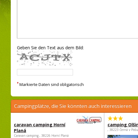
Geben Sie den Text aus dem Bild:
*
Markierte Daten sind obligatorisch
Campingplätze, die Sie könnten auch interessieren
caravan camping Horní
camping Olši
Planá
, 38223 Černá v Poš
Caravan camping , 38226 Horní Planá