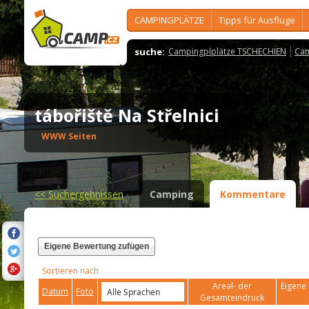
CAMPINGPLÄTZE
Tipps für Ausflüge
suche:
Campingplplätze TSCHECHIEN
Cam
tábořiště Na Střelnici
WWW Seiten
<<
Suchergebnissen
Camping
Kommentare
Eigene Bewertung zufügen
Sortieren nach
Areal- der
Eigene 
Datum
Foto
Gesamteindruck