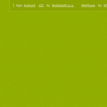
App:
Android
iOS
by
MobileSoft s.r.o
WinPhone
by
XP