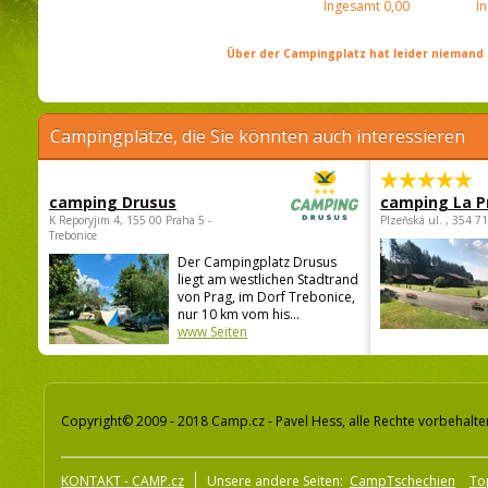
Ingesamt
0,00
I
Über der Campingplatz hat leider niemand 
Campingplätze, die Sie könnten auch interessieren
camping Drusus
camping La P
K Reporyjim 4, 155 00 Praha 5 -
Plzeňská ul. , 354 7
Trebonice
Der Campingplatz Drusus
liegt am westlichen Stadtrand
von Prag, im Dorf Trebonice,
nur 10 km vom his...
www Seiten
Copyright© 2009 - 2018 Camp.cz - Pavel Hess, alle Rechte vorbehalte
KONTAKT - CAMP.cz
Unsere andere Seiten:
CampTschechien
To