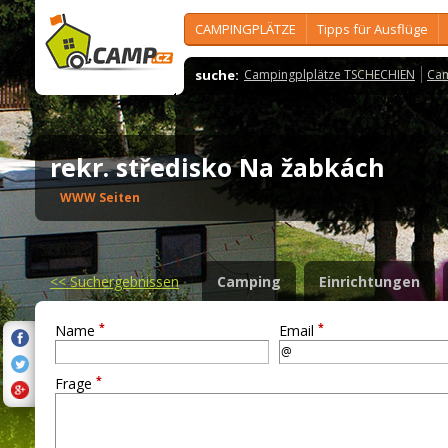
CAMPINGPLÄTZE
Tipps für Ausflüge
suche:
Campingplplätze TSCHECHIEN
Cam
rekr. středisko Na žabkách
WWW Seiten
<<
Suchergebnissen
Camping
Einrichtungen
*
*
Name
Email
*
Frage