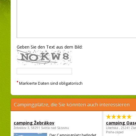
Geben Sie den Text aus dem Bild:
*
Markierte Daten sind obligatorisch
Campingplätze, die Sie könnten auch interessieren
camping Žebrákov
camping Oas
Žebrákov 3, 58291 Světlá nad Sázavou
Libeňská , 25241 Zla
Praha-západ
Der Campingplatz befindet