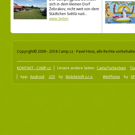
sich in dem kleinen Dorf
Žebrakov, nicht weit von dem
Städtchen Světlá nad...
www Seiten
Copyright© 2009 - 2018 Camp.cz - Pavel Hess, alle Rechte vorbehalte
KONTAKT - CAMP.cz
Unsere andere Seiten:
CampTschechien
To
App:
Android
iOS
by
MobileSoft s.r.o
WinPhone
by
XP