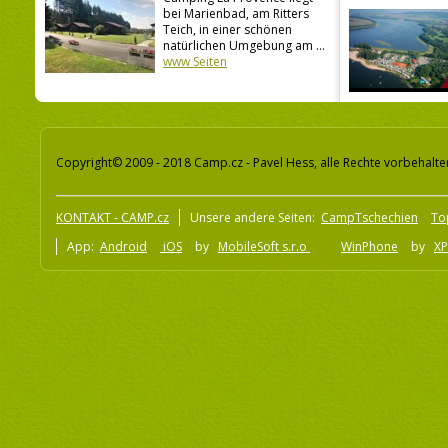
bei Marienbad, am Ritters
Teich, in einer schönen
natürlichen Umgebung am ...
www Seiten
Copyright© 2009 - 2018 Camp.cz - Pavel Hess, alle Rechte vorbehalte
KONTAKT - CAMP.cz
Unsere andere Seiten:
CampTschechien
To
App:
Android
iOS
by
MobileSoft s.r.o
WinPhone
by
XP