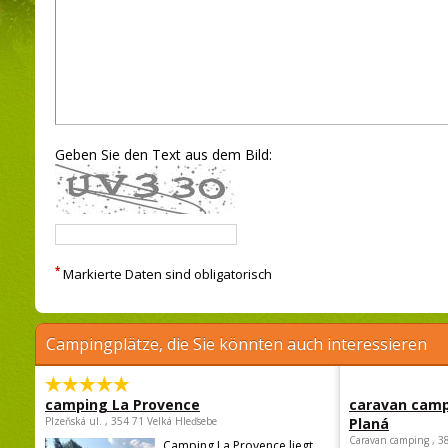
Geben Sie den Text aus dem Bild:
*
Markierte Daten sind obligatorisch
Campingplätze, die Sie könnten auch interessieren
camping La Provence
caravan camp
Plzeňská ul. , 354 71 Velká Hleďsebe
Planá
Caravan camping , 3
Camping La Provence liegt