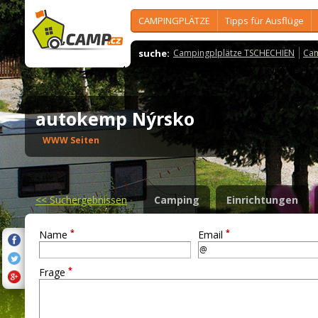
CAMPINGPLÄTZE
Tipps für Ausflüge
suche:
Campingplplätze TSCHECHIEN
Cam
autokemp Nýrsko
WWW Seiten
<<
Suchergebnissen
Camping
Einrichtungen
*
*
Name
Email
*
Frage