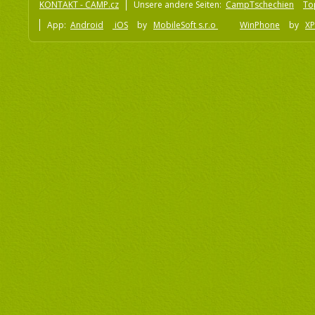
KONTAKT - CAMP.cz
Unsere andere Seiten:
CampTschechien
To
App:
Android
iOS
by
MobileSoft s.r.o
WinPhone
by
XP