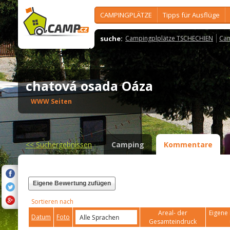
CAMPINGPLÄTZE
Tipps für Ausflüge
suche:
Campingplplätze TSCHECHIEN
Cam
chatová osada Oáza
WWW Seiten
<<
Suchergebnissen
Camping
Kommentare
Eigene Bewertung zufügen
Sortieren nach
Areal- der
Eigene 
Datum
Foto
Gesamteindruck