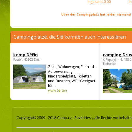
Ingesamt
0,00
I
Über der Campingplatz hat leider niemand 
Campingplätze, die Sie könnten auch interessieren
kemp Děčín
camping Dru
Polabí , 40502 Děčín
K Reporyjim 4, 155 0
Trebonice
Zelte, Wohnwagen, Fahrrad-
Aufbewahrung,
Kinderspielplatz, Toiletten
und Duschen, WIFI. Geeignet
für...
www Seiten
Copyright© 2009 - 2018 Camp.cz - Pavel Hess, alle Rechte vorbehalte