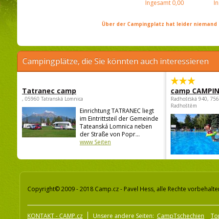
Ingesamt
0,00
I
Über der Campingplatz hat leider niemand 
Campingplätze, die Sie könnten auch interessieren
Tatranec camp
camp CAMPI
, 05960 Tatranská Lomnica
Radhošťská 940, 75
Radhoštěm
Einrichtung TATRANEC liegt
im Eintrittsteil der Gemeinde
Tateanská Lomnica neben
der Straße von Popr...
www Seiten
Copyright© 2009 - 2018 Camp.cz - Pavel Hess, alle Rechte vorbehalte
KONTAKT - CAMP.cz
Unsere andere Seiten:
CampTschechien
To