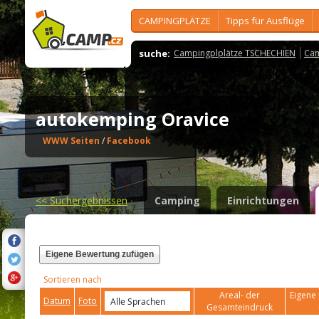
CAMPINGPLÄTZE
Tipps für Ausflüge
suche:
Campingplplätze TSCHECHIEN
Cam
autokemping Oravice
WWW Seiten
/
Facebook
<<
Suchergebnissen
Camping
Einrichtungen
Eigene Bewertung zufügen
Sortieren nach
Areal- der
Eigene 
Datum
Foto
Gesamteindruck