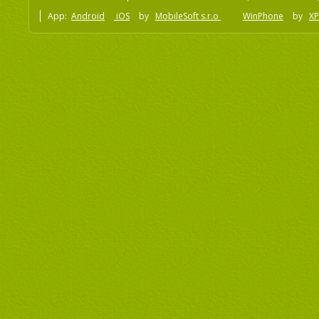
App:
Android
iOS
by
MobileSoft s.r.o
WinPhone
by
XP