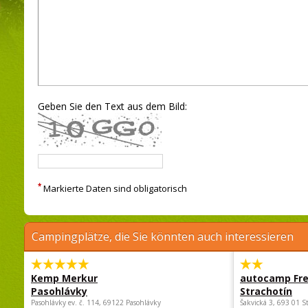
Geben Sie den Text aus dem Bild:
*
Markierte Daten sind obligatorisch
Campingplätze, die Sie könnten auch interessieren
Kemp Merkur
autocamp Fre
Pasohlávky
Strachotín
Pasohlávky ev. č. 114, 69122 Pasohlávky
Šakvická 3, 693 01 S