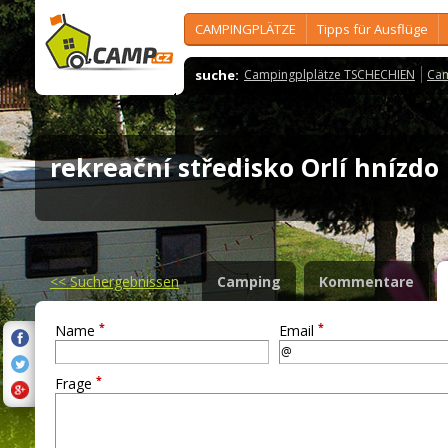
CAMPINGPLÄTZE
Tipps für Ausflüge
suche:
Campingplplätze TSCHECHIEN
Cam
rekreační středisko Orlí hnízd
<<
Suchergebnissen
Camping
Kommentare
*
*
Name
Email
*
Frage