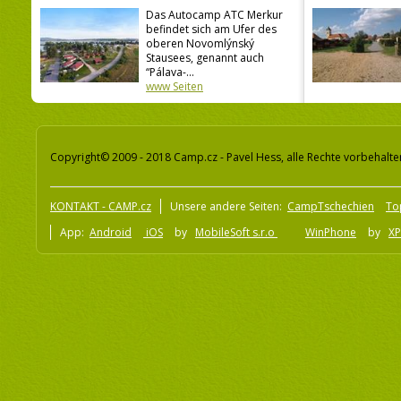
Das Autocamp ATC Merkur
befindet sich am Ufer des
oberen Novomlýnský
Stausees, genannt auch
“Pálava-...
www Seiten
Copyright© 2009 - 2018 Camp.cz - Pavel Hess, alle Rechte vorbehalte
KONTAKT - CAMP.cz
Unsere andere Seiten:
CampTschechien
To
App:
Android
iOS
by
MobileSoft s.r.o
WinPhone
by
XP