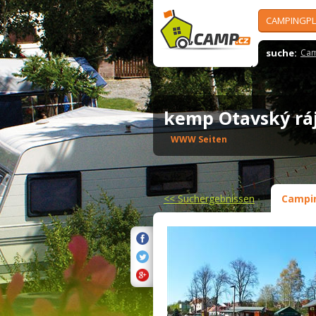
CAMPINGPL
suche:
Cam
kemp Otavský r
WWW Seiten
<<
Suchergebnissen
Campi