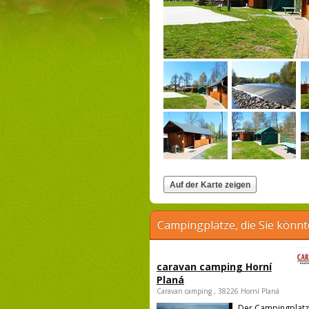
Campingplätze, die Sie könnt
caravan camping Horní
Planá
Caravan camping , 38226 Horní Planá
Der Campingplatz 