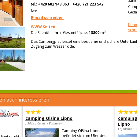
Sanit
tel.:
+420 602 148 063
+420 721 223 542
Camp
fax:
Gesa
E-mail schreiben
Kome
WWW Seiten
schr
2
Die Seehöhe:
m
/
Gesamtfläche:
13800 m
Das Campingplat leistet eine bequeme und sichere Unterkunft
Zugang zum Wasser odě.
en auch interessieren
camping Olšina Lipno
camping
, 38223 Černá v Pošumaví
Lipno
Frymburk 18
Camping Olšina Lipno
befindet sich am Ufer des
liegt direkt