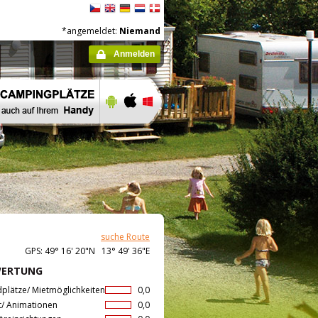
*angemeldet:
Niemand
Anmelden
suche Route
GPS: 49° 16' 20"N 13° 49' 36"E
WERTUNG
dplätze/ Mietmöglichkeiten
0,0
t/ Animationen
0,0