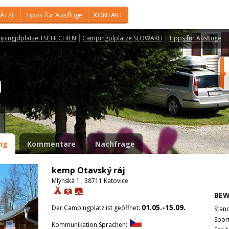
ÄTZE
Tipps für Ausflüge
KONTAKT
pingplplätze TSCHECHIEN
Campingplplätze SLOWAKEI
Tipps für Ausflüge
áj
ng
Kommentare
Nachfrage
kemp Otavský ráj
Mlýnská 1 , 38711 Katovice
BE
01.05.-15.09.
Der Campingplatz ist geöffnet:
Stan
Spor
Kommunikation Sprachen: