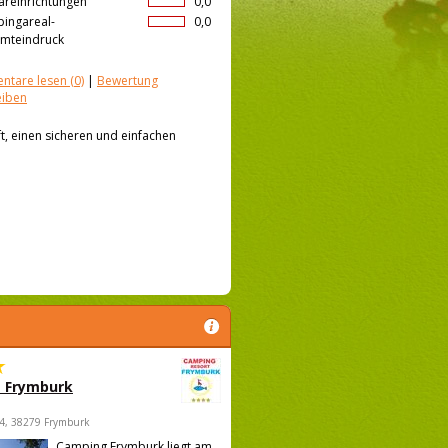
äreinrichtungen
0,0
ingareal-
0,0
mteindruck
ntare lesen
(0)
|
Bewertung
eiben
, einen sicheren und einfachen
 Frymburk
4, 38279 Frymburk
Camping Frymburk liegt am