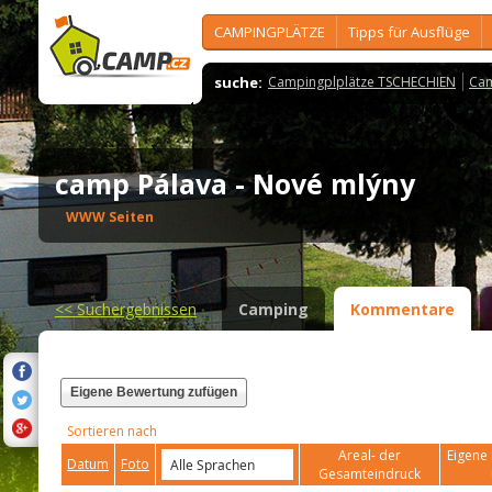
CAMPINGPLÄTZE
Tipps für Ausflüge
suche:
Campingplplätze TSCHECHIEN
Cam
camp Pálava - Nové mlýny
WWW Seiten
<<
Suchergebnissen
Camping
Kommentare
Eigene Bewertung zufügen
Sortieren nach
Areal- der
Eigene 
Datum
Foto
Gesamteindruck