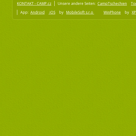
KONTAKT - CAMP.cz
Unsere andere Seiten:
CampTschechien
To
App:
Android
iOS
by
MobileSoft s.r.o
WinPhone
by
XP