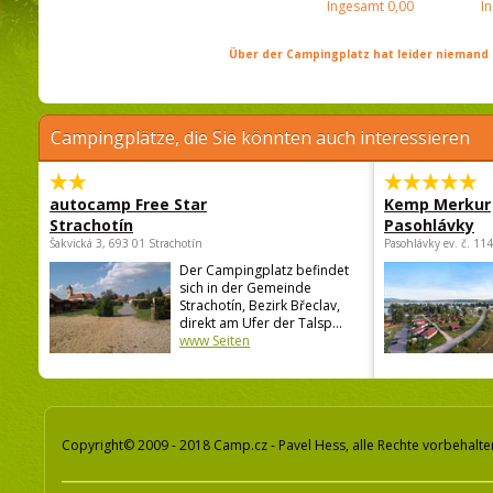
Ingesamt
0,00
I
Über der Campingplatz hat leider niemand 
Campingplätze, die Sie könnten auch interessieren
autocamp Free Star
Kemp Merkur
Strachotín
Pasohlávky
Šakvická 3, 693 01 Strachotín
Pasohlávky ev. č. 11
Der Campingplatz befindet
sich in der Gemeinde
Strachotín, Bezirk Břeclav,
direkt am Ufer der Talsp...
www Seiten
Copyright© 2009 - 2018 Camp.cz - Pavel Hess, alle Rechte vorbehalte