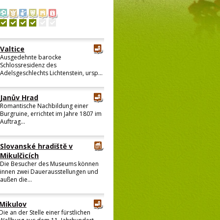
Valtice
Ausgedehnte barocke
Schlossresidenz des
Adelsgeschlechts Lichtenstein, ursp...
Janův Hrad
Romantische Nachbildung einer
Burgruine, errichtet im Jahre 1807 im
Auftrag...
Slovanské hradiště v
Mikulčicích
Die Besucher des Museums können
innen zwei Dauerausstellungen und
außen die...
Mikulov
Die an der Stelle einer fürstlichen