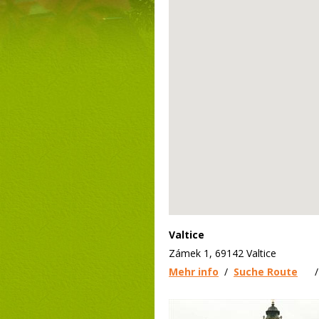
Valtice
Zámek 1, 69142 Valtice
Mehr info
/
Suche Route
/