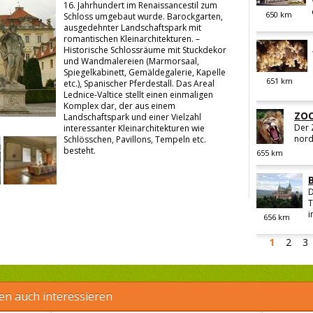
16. Jahrhundert im Renaissancestil zum
650
km
Schloss umgebaut wurde. Barockgarten,
ausgedehnter Landschaftspark mit
romantischen Kleinarchitekturen. –
Historische Schlossräume mit Stuckdekor
und Wandmalereien (Marmorsaal,
Spiegelkabinett, Gemäldegalerie, Kapelle
651
km
etc.), Spanischer Pferdestall. Das Areal
Lednice-Valtice stellt einen einmaligen
Komplex dar, der aus einem
ZOO
Landschaftspark und einer Vielzahl
Der 
interessanter Kleinarchitekturen wie
nord
Schlösschen, Pavillons, Tempeln etc.
besteht.
655
km
D
T
i
656
km
1
2
3
en auch interessieren