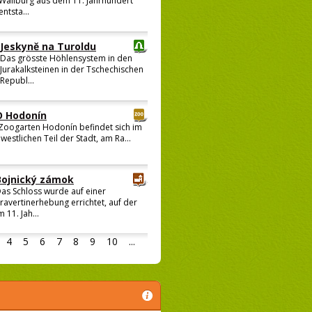
Wallburg aus dem 11. Jahrhundert
entsta...
Jeskyně na Turoldu
Das grösste Höhlensystem in den
Jurakalksteinen in der Tschechischen
Republ...
 Hodonín
Zoogarten Hodonín befindet sich im
westlichen Teil der Stadt, am Ra...
Bojnický zámok
as Schloss wurde auf einer
ravertinerhebung errichtet, auf der
m 11. Jah...
4
5
6
7
8
9
10
...