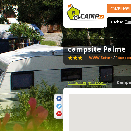
CAMPINGPL
suche:
Cam
campsite Palme
WWW Seiten
/
Facebo
<<
Suchergebnissen
Campi