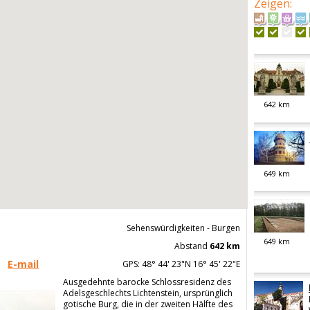
Zeigen
:
642
km
649
km
Sehenswürdigkeiten - Burgen
649
km
Abstand
642 km
E-mail
GPS: 48° 44' 23"N 16° 45' 22"E
Ausgedehnte barocke Schlossresidenz des
Adelsgeschlechts Lichtenstein, ursprünglich
gotische Burg, die in der zweiten Hälfte des