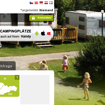
*angemeldet:
Niemand
Anmelden
hfrage
?