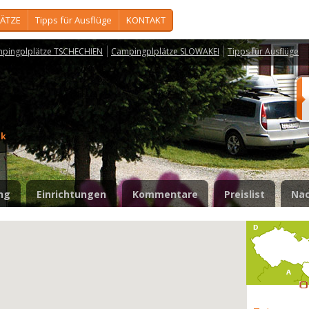
ÄTZE
Tipps für Ausflüge
KONTAKT
pingplplätze TSCHECHIEN
Campingplplätze SLOWAKEI
Tipps für Ausflüge
ok
ng
Einrichtungen
Kommentare
Preislist
Nac