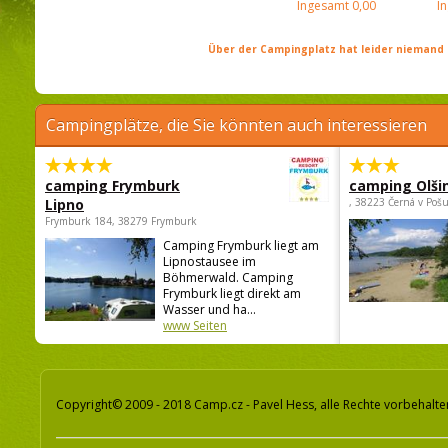
Ingesamt
0,00
I
Über der Campingplatz hat leider niemand 
Campingplätze, die Sie könnten auch interessieren
camping Frymburk
camping Olši
Lipno
, 38223 Černá v Poš
Frymburk 184, 38279 Frymburk
Camping Frymburk liegt am
Lipnostausee im
Böhmerwald. Camping
Frymburk liegt direkt am
Wasser und ha...
www Seiten
Copyright© 2009 - 2018 Camp.cz - Pavel Hess, alle Rechte vorbehalte