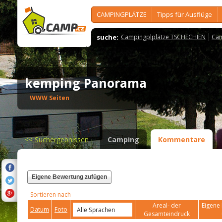
CAMPINGPLÄTZE
Tipps für Ausflüge
suche:
Campingplplätze TSCHECHIEN
Cam
kemping Panorama
WWW Seiten
<<
Suchergebnissen
Camping
Kommentare
Eigene Bewertung zufügen
Sortieren nach
Areal- der
Eigene 
Datum
Foto
Gesamteindruck