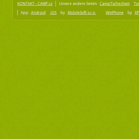
KONTAKT - CAMP.cz
Unsere andere Seiten:
CampTschechien
To
App:
Android
iOS
by
MobileSoft s.r.o
WinPhone
by
XP