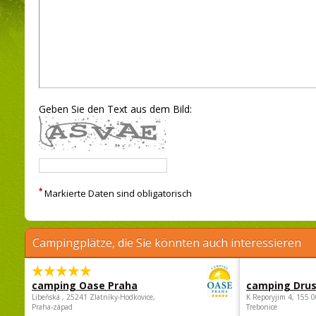
Geben Sie den Text aus dem Bild:
*
Markierte Daten sind obligatorisch
Campingplätze, die Sie könnten auch interessieren
camping Oase Praha
camping Dru
Libeňská , 25241 Zlatníky-Hodkovice,
K Reporyjim 4, 155 0
Praha-západ
Trebonice