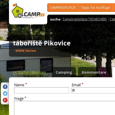
CAMPINGPLÄTZE
Tipps für Ausflüge
suche:
Campingplplätze TSCHECHIEN
Cam
tábořiště Pikovice
WWW Seiten
<<
Suchergebnissen
Camping
Kommentare
*
*
Name
Email
*
Frage