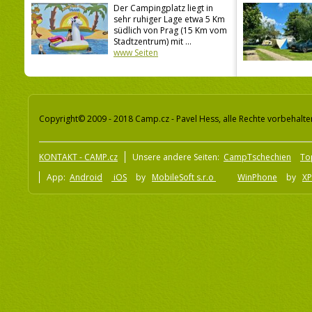
Der Campingplatz liegt in
sehr ruhiger Lage etwa 5 Km
südlich von Prag (15 Km vom
Stadtzentrum) mit ...
www Seiten
Copyright© 2009 - 2018 Camp.cz - Pavel Hess, alle Rechte vorbehalte
KONTAKT - CAMP.cz
Unsere andere Seiten:
CampTschechien
To
App:
Android
iOS
by
MobileSoft s.r.o
WinPhone
by
XP