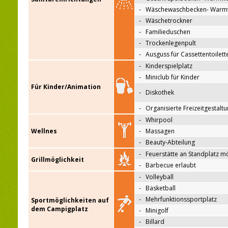
-
Wäschewaschbecken- Warm
-
Wäschetrockner
-
Familieduschen
-
Trockenlegenpult
-
Ausguss für Cassettentoilett
-
Kinderspielplatz
-
Miniclub für Kinder
Für Kinder/Animation
-
Diskothek
-
Organisierte Freizeitgestalt
-
Whirpool
Wellnes
-
Massagen
-
Beauty-Abteilung
-
Feuerstätte an Standplatz m
Grillmöglichkeit
-
Barbecue erlaubt
-
Volleyball
-
Basketball
-
Mehrfunktionssportplatz
Sportmöglichkeiten auf
dem Campigplatz
-
Minigolf
-
Billard