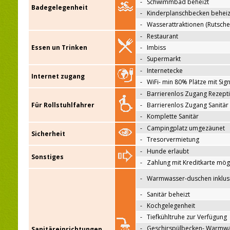
-
Schwimmbad beheizt
Badegelegenheit
-
Kinderplanschbecken beheiz
-
Wasserattraktionen (Rutsche
-
Restaurant
Essen un Trinken
-
Imbiss
-
Supermarkt
-
Internetecke
Internet zugang
-
WiFi- min 80% Plätze mit Sign
-
Barrierenlos Zugang Rezept
Für Rollstuhlfahrer
-
Barrierenlos Zugang Sanitär
-
Komplette Sanitär
-
Campingplatz umgezäunet
Sicherheit
-
Tresorvermietung
-
Hunde erlaubt
Sonstiges
-
Zahlung mit Kreditkarte mög
-
Warmwasser-duschen inklus
-
Sanitär beheizt
-
Kochgelegenheit
-
Tiefkühltruhe zur Verfügung
-
Geschirspülbecken- Warmw
Sanitäreinrichtungen