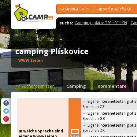
CAMPINGPLÄTZE
Tipps für Ausflüge
suche:
Campingplplätze TSCHECHIEN
Cam
camping Plískovice
WWW Seiten
<<
Suchergebnissen
Camping
Kommentare
-
Eigene Interenetseiten gibt's 
Sprachen CZ
-
Eigene Interenetseiten gibt's 
Sprachen GB
-
Eigene Interenetseiten gibt's 
Sprachen DK
In welche Sprache sind
eigene Www-seiten