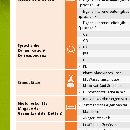
-
Eigene Interenetseiten gibt's 
Sprachen ESP
-
Eigene Interenetseiten gibt's 
Sprachen F
-
Eigene Interenetseiten gibt's 
Sprachen PL
-
CZ
-
GB
Sprache die
-
DK
Komunikation/
-
ESP
Korrespondenz
-
F
-
PL
-
Plätze ohne Anschlüsse
-
Mit Wasseranschlüsse
Standplätze
-
Mit privat Sanitäreinheit
-
Durchschnittsfläche in m2
-
Bungalows ohne eigen Sanit
Mietunerkünfte
-
Zimmer ohne eigen Sanitär
(Angabe der
-
Mobilheime
Gesamtzahl der Betten)
-
Ausgerüstet Zelt
-
in offenem Gewässer