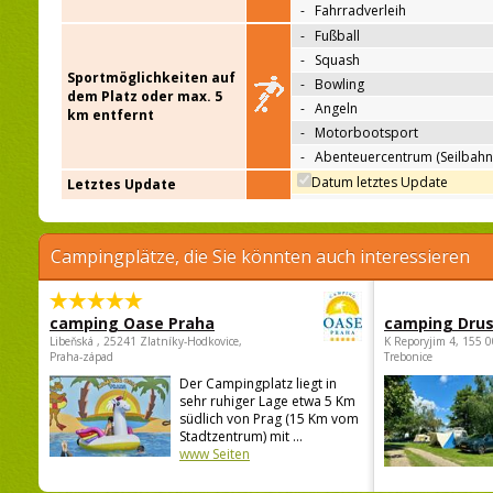
-
Fahrradverleih
-
Fußball
-
Squash
Sportmöglichkeiten auf
-
Bowling
dem Platz oder max. 5
-
Angeln
km entfernt
-
Motorbootsport
-
Abenteuercentrum (Seilbahn
Datum letztes Update
Letztes Update
Campingplätze, die Sie könnten auch interessieren
camping Oase Praha
camping Dru
Libeňská , 25241 Zlatníky-Hodkovice,
K Reporyjim 4, 155 0
Praha-západ
Trebonice
Der Campingplatz liegt in
sehr ruhiger Lage etwa 5 Km
südlich von Prag (15 Km vom
Stadtzentrum) mit ...
www Seiten