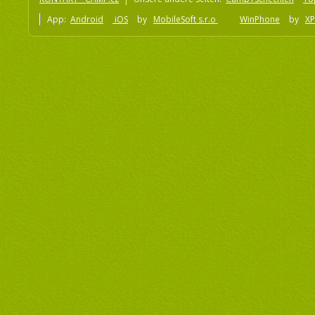
App:
Android
iOS
by
MobileSoft s.r.o
WinPhone
by
XP