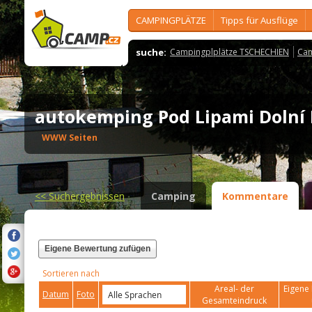
CAMPINGPLÄTZE
Tipps für Ausflüge
suche:
Campingplplätze TSCHECHIEN
Cam
autokemping Pod Lipami Dolní
WWW Seiten
<<
Suchergebnissen
Camping
Kommentare
Eigene Bewertung zufügen
Sortieren nach
Areal- der
Eigene 
Datum
Foto
Gesamteindruck