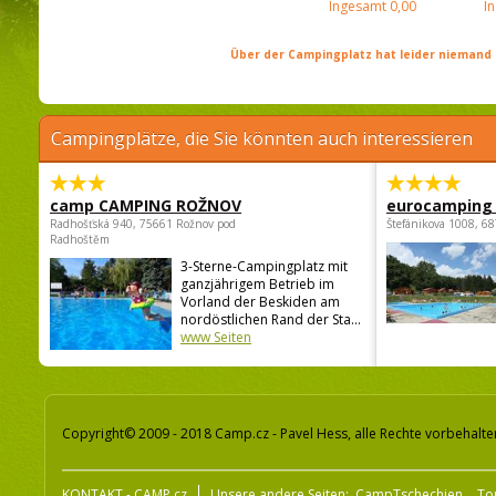
Ingesamt
0,00
I
Über der Campingplatz hat leider niemand 
Campingplätze, die Sie könnten auch interessieren
camp CAMPING ROŽNOV
eurocamping 
Radhošťská 940, 75661 Rožnov pod
Štefánikova 1008, 68
Radhoštěm
3-Sterne-Campingplatz mit
ganzjährigem Betrieb im
Vorland der Beskiden am
nordöstlichen Rand der Sta...
www Seiten
Copyright© 2009 - 2018 Camp.cz - Pavel Hess, alle Rechte vorbehalte
KONTAKT - CAMP.cz
Unsere andere Seiten:
CampTschechien
To