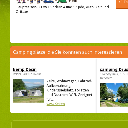
/ 1 T
Hauptsaison- 2 Erw.+Kindern 4 und 12 Jahr, Auto, Zelt und
Orttaxe
Campingplätze, die Sie könnten auch interessieren
kemp Děčín
camping Dru
Polabí , 40502 Děčín
K Reporyjim 4, 155 0
Trebonice
Zelte, Wohnwagen, Fahrrad-
Aufbewahrung,
Kinderspielplatz, Toiletten
und Duschen, WIFI. Geeignet
für...
www Seiten