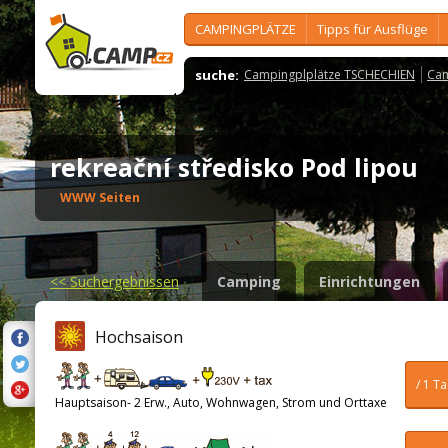
CAMPINGPLÄTZE
Tipps für Ausflüge
suche:
Campingplplätze TSCHECHIEN
Cam
rekreační středisko Pod lipou
WWW Seiten
<<
Suchergebnissen
Camping
Einrichtungen
Hochsaison
/ 1 T
Hauptsaison- 2 Erw., Auto, Wohnwagen, Strom und Orttaxe