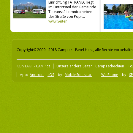
Einrichtung TATRANEC liegt
im Eintrittsteil der Gemeinde
Tateanská Lomnica neben
der Straße von Popr...
www Seiten
Copyright© 2009 - 2018 Camp.cz - Pavel Hess, alle Rechte vorbehalte
KONTAKT - CAMP.cz
Unsere andere Seiten:
CampTschechien
To
App:
Android
iOS
by
MobileSoft s.r.o
WinPhone
by
XP