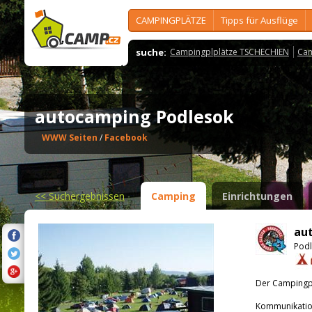
CAMPINGPLÄTZE
Tipps für Ausflüge
suche:
Campingplplätze TSCHECHIEN
Cam
autocamping Podlesok
WWW Seiten
/
Facebook
<<
Suchergebnissen
Camping
Einrichtungen
au
Podl
Der Campingpla
Kommunikatio