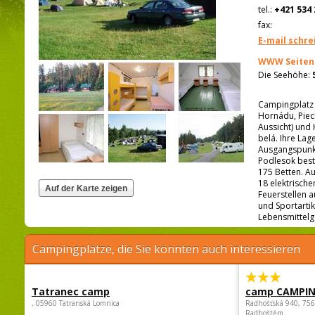
tel.:
+421 534 
fax:
E-mail schre
WWW Seiten
Die Seehöhe:
Campingplatz 
Hornádu, Piec
Aussicht) und
belá. Ihre Lag
Ausgangspunkt
Podlesok best
175 Betten. Au
18 elektrisch
Feuerstellen a
und Sportartik
Lebensmittelg
Campingplätze, die Sie könnten auch interessieren
Tatranec camp
camp CAMPI
, 05960 Tatranská Lomnica
Radhošťská 940, 75
Radhoštěm