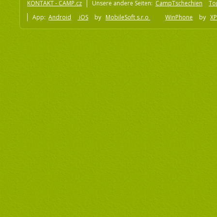
KONTAKT - CAMP.cz
Unsere andere Seiten:
CampTschechien
To
App:
Android
iOS
by
MobileSoft s.r.o
WinPhone
by
XP