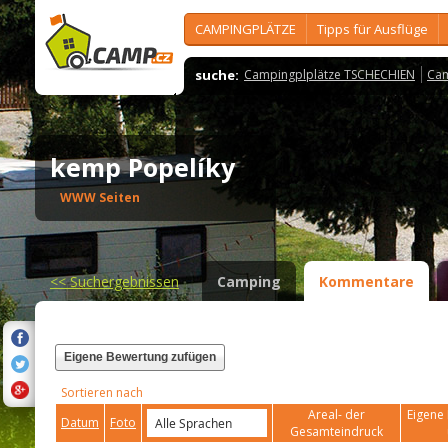
CAMPINGPLÄTZE
Tipps für Ausflüge
suche:
Campingplplätze TSCHECHIEN
Cam
kemp Popelíky
WWW Seiten
<<
Suchergebnissen
Camping
Kommentare
Eigene Bewertung zufügen
Sortieren nach
Areal- der
Eigene 
Datum
Foto
Gesamteindruck