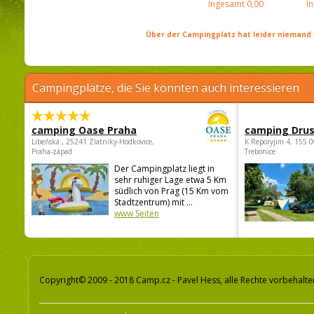
Ingesamt
0,00
I
Über der Campingplatz hat leider niemand 
Campingplätze, die Sie könnten auch interessieren
camping Oase Praha
camping Dru
Libeňská , 25241 Zlatníky-Hodkovice,
K Reporyjim 4, 155 0
Praha-západ
Trebonice
Der Campingplatz liegt in
sehr ruhiger Lage etwa 5 Km
südlich von Prag (15 Km vom
Stadtzentrum) mit ...
www Seiten
Copyright© 2009 - 2018 Camp.cz - Pavel Hess, alle Rechte vorbehalte