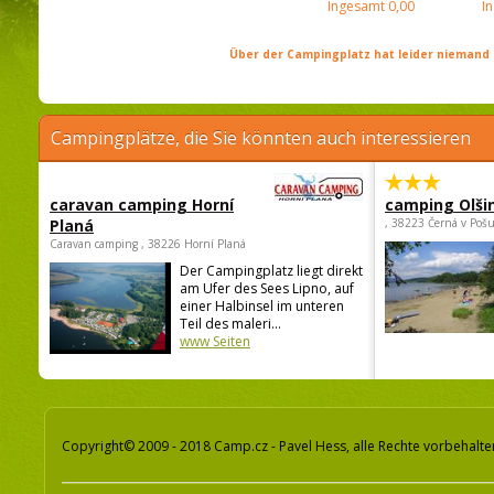
Ingesamt
0,00
I
Über der Campingplatz hat leider niemand 
Campingplätze, die Sie könnten auch interessieren
caravan camping Horní
camping Olši
Planá
, 38223 Černá v Poš
Caravan camping , 38226 Horní Planá
Der Campingplatz liegt direkt
am Ufer des Sees Lipno, auf
einer Halbinsel im unteren
Teil des maleri...
www Seiten
Copyright© 2009 - 2018 Camp.cz - Pavel Hess, alle Rechte vorbehalte