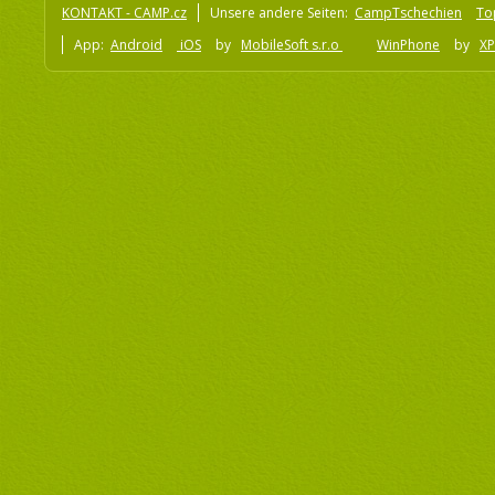
KONTAKT - CAMP.cz
Unsere andere Seiten:
CampTschechien
To
App:
Android
iOS
by
MobileSoft s.r.o
WinPhone
by
XP