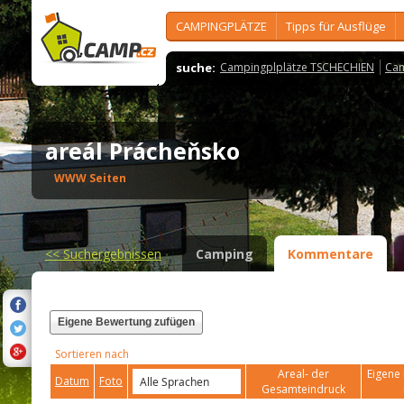
CAMPINGPLÄTZE
Tipps für Ausflüge
suche:
Campingplplätze TSCHECHIEN
Cam
areál Prácheňsko
WWW Seiten
<<
Suchergebnissen
Camping
Kommentare
Eigene Bewertung zufügen
Sortieren nach
Areal- der
Eigene 
Datum
Foto
Gesamteindruck