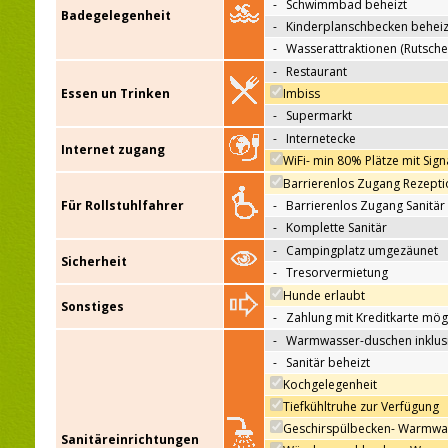
-
Schwimmbad beheizt
Badegelegenheit
-
Kinderplanschbecken beheiz
-
Wasserattraktionen (Rutsche
-
Restaurant
Essen un Trinken
Imbiss
-
Supermarkt
-
Internetecke
Internet zugang
WiFi- min 80% Plätze mit Sign
Barrierenlos Zugang Rezepti
Für Rollstuhlfahrer
-
Barrierenlos Zugang Sanitär
-
Komplette Sanitär
-
Campingplatz umgezäunet
Sicherheit
-
Tresorvermietung
Hunde erlaubt
Sonstiges
-
Zahlung mit Kreditkarte mög
-
Warmwasser-duschen inklus
-
Sanitär beheizt
Kochgelegenheit
Tiefkühltruhe zur Verfügung
Geschirspülbecken- Warmwa
Sanitäreinrichtungen