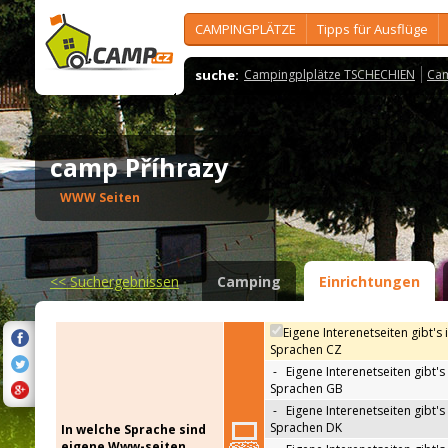
CAMPINGPLÄTZE
Tipps für Ausflüge
suche:
Campingplplätze TSCHECHIEN
Cam
camp Příhrazy
WWW Seiten
<<
Suchergebnissen
Camping
Einrichtungen
Eigene Interenetseiten gibt's 
Sprachen CZ
-
Eigene Interenetseiten gibt's 
Sprachen GB
-
Eigene Interenetseiten gibt's 
Sprachen DK
In welche Sprache sind
eigene Www-seiten