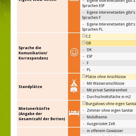
-
Eigene Interenetseiten gibt's 
Sprachen ESP
-
Eigene Interenetseiten gibt's 
Sprachen F
-
Eigene Interenetseiten gibt's 
Sprachen PL
CZ
GB
Sprache die
-
DK
Komunikation/
-
ESP
Korrespondenz
-
F
-
PL
Plätze ohne Anschlüsse
-
Mit Wasseranschlüsse
Standplätze
-
Mit privat Sanitäreinheit
-
Durchschnittsfläche in m2
Bungalows ohne eigen Sanitä
Mietunerkünfte
-
Zimmer ohne eigen Sanitär
(Angabe der
-
Mobilheime
Gesamtzahl der Betten)
-
Ausgerüstet Zelt
-
in offenem Gewässer