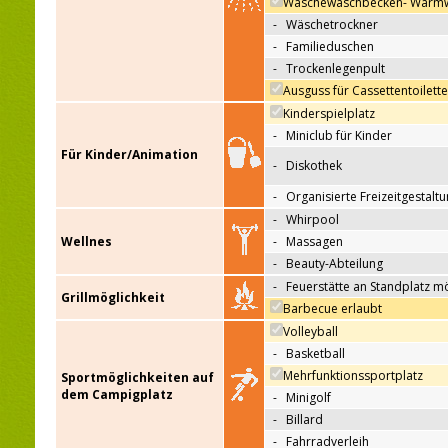
Wäschewaschbecken- Warm
-
Wäschetrockner
-
Familieduschen
-
Trockenlegenpult
Ausguss für Cassettentoilett
Kinderspielplatz
-
Miniclub für Kinder
Für Kinder/Animation
-
Diskothek
-
Organisierte Freizeitgestalt
-
Whirpool
Wellnes
-
Massagen
-
Beauty-Abteilung
-
Feuerstätte an Standplatz m
Grillmöglichkeit
Barbecue erlaubt
Volleyball
-
Basketball
Mehrfunktionssportplatz
Sportmöglichkeiten auf
dem Campigplatz
-
Minigolf
-
Billard
-
Fahrradverleih