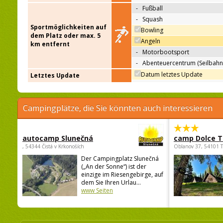
-
Fußball
-
Squash
Sportmöglichkeiten auf
Bowling
dem Platz oder max. 5
Angeln
km entfernt
-
Motorbootsport
-
Abenteuercentrum (Seilbahn
Datum letztes Update
Letztes Update
Campingplätze, die Sie könnten auch interessieren
autocamp Slunečná
camp Dolce T
, 54344 Čistá v Krkonoších
Oblanov 37, 54101 
Der Campingplatz Slunečná
(„An der Sonne“) ist der
einzige im Riesengebirge, auf
dem Sie Ihren Urlau...
www Seiten