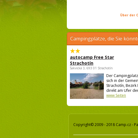
Über der C
Campingplätze, die Sie könnt
autocamp Free Star
Strachotín
Šakvická 3, 693 01 Strachotín
Der Campingplatz
sich in der Gemei
Strachotín, Bezirk 
direkt am Ufer der
www Seiten
Copyright© 2009 - 2018 Camp.cz - Pa