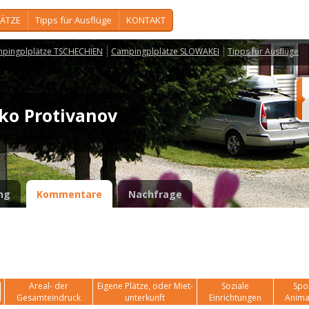
ÄTZE
Tipps für Ausflüge
KONTAKT
pingplplätze TSCHECHIEN
Campingplplätze SLOWAKEI
Tipps für Ausflüge
sko Protivanov
ng
Kommentare
Nachfrage
Areal- der
Eigene Plätze, oder Miet-
Soziale
Spor
Gesamteindruck
unterkunft
Einrichtungen
Anima