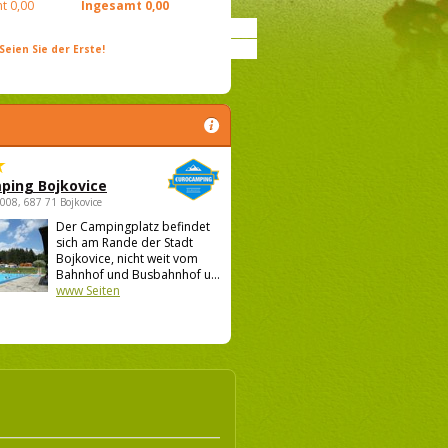
t
0,00
Ingesamt
0,00
ien Sie der Erste!
ping Bojkovice
1008, 687 71 Bojkovice
Der Campingplatz befindet
sich am Rande der Stadt
Bojkovice, nicht weit vom
Bahnhof und Busbahnhof u...
www Seiten