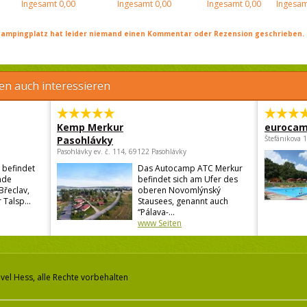
Ingesamt
0,00
Ingesamt
0,00
Ingesamt
0,00
Ingesam
ampingplatz hat leider niemand einen Kommentar oder Rezension geschrieben. Se
en auch interessieren
Kemp Merkur
eurocam
Pasohlávky
Štefánikova 
Pasohlávky ev. č. 114, 69122 Pasohlávky
 befindet
Das Autocamp ATC Merkur
nde
befindet sich am Ufer des
Břeclav,
oberen Novomlýnský
 Talsp...
Stausees, genannt auch
“Pálava-...
www Seiten
vel Hess, alle Rechte vorbehalten