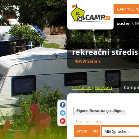
CAMPINGPL
suche:
Cam
rekreační středi
WWW Seiten
<<
Suchergebnissen
Campi
Eigene Bewertung zufügen
Sortieren nach
Datum
Foto