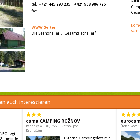
Sanit
tel.:
+421 445 293 235
+421 908 906 726
Camp
fax:
Gesa
Kome
WWW Seiten
schr
2
Die Seehöhe:
m
/
Gesamtfläche:
m
en auch interessieren
camp CAMPING ROŽNOV
eurocam
Radhošťská 940, 75661 Rožnov pod
Štefánikova 
Radhoštěm
NEC liegt
3-Sterne-Campingplatz mit
er Gemeinde