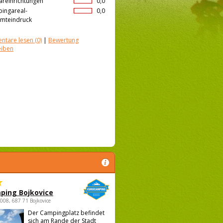
äreinrichtungen
0,0
ingareal-
0,0
mteindruck
ntare lesen
(0)
|
Bewertung
eiben
ping Bojkovice
1008, 687 71 Bojkovice
Der Campingplatz befindet
sich am Rande der Stadt