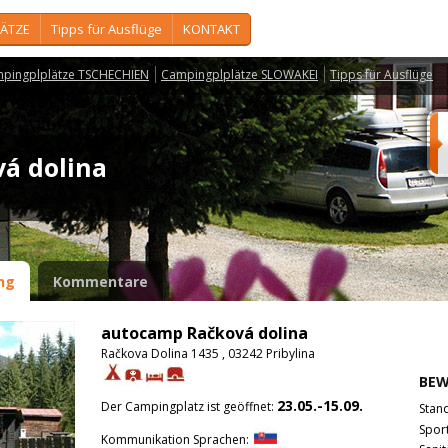
ÄTZE
Tipps für Ausflüge
KONTAKT
pingplplätze TSCHECHIEN
Campingplplätze SLOWAKEI
Tipps für Ausflüge
vá dolina
ng
Kommentare
autocamp Račková dolina
Račkova Dolina 1435 , 03242 Pribylina
BE
23.05.-15.09.
Der Campingplatz ist geöffnet:
Stan
Spor
Kommunikation Sprachen: