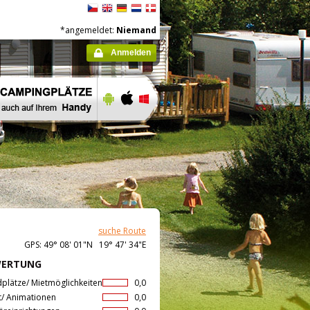
*angemeldet:
Niemand
Anmelden
suche Route
GPS: 49° 08' 01"N 19° 47' 34"E
WERTUNG
dplätze/ Mietmöglichkeiten
0,0
t/ Animationen
0,0