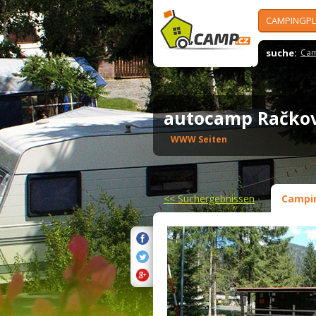
CAMPINGPL
suche:
Cam
autocamp Račko
WWW Seiten
<<
Suchergebnissen
Campi