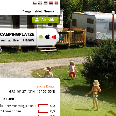
*angemeldet:
Niemand
Anmelden
suche Route
GPS: 49° 27' 43"N 15° 57' 55"E
WERTUNG
dplätze/ Mietmöglichkeiten
0,0
t/ Animationen
0,0