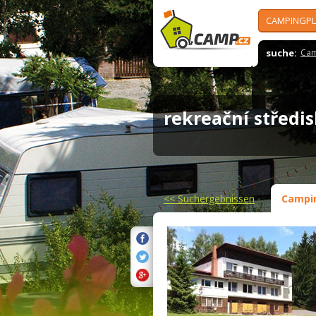
CAMPINGPL
suche:
Cam
rekreační střed
<<
Suchergebnissen
Campi