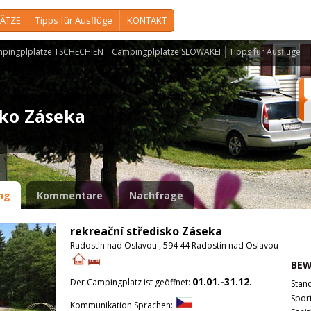
ÄTZE
Tipps für Ausflüge
KONTAKT
pingplplätze TSCHECHIEN
Campingplplätze SLOWAKEI
Tipps für Ausflüge
isko Záseka
ng
Kommentare
Nachfrage
rekreační středisko Záseka
Radostín nad Oslavou , 594 44 Radostín nad Oslavou
BE
01.01.-31.12.
Der Campingplatz ist geöffnet:
Stan
Spor
Kommunikation Sprachen: