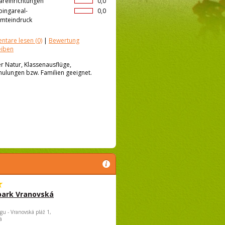
äreinrichtungen
0,0
ingareal-
0,0
mteindruck
ntare lesen
(0)
|
Bewertung
eiben
r Natur, Klassenausflüge,
hulungen bzw. Familien geeignet.
park Vranovská
gu - Vranovská pláž 1,
á