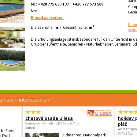
Sanit
tel.:
+420 775 636 137
+420 777 573 508
Camp
fax:
Gesa
E-mail schreiben
Kome
2
Die Seehöhe:
m
/
Gesamtfläche:
m
schr
Die Erholungsanlage ist insbesondere für den Unterricht in de
Gruppenaufenthalte, Senioren - Naturliebhaber, Seminars, Sc
en auch interessieren
chatová osada U lesa
holiday 
Vranovská přehrada - pláž 680, 67102
pláž
Šumná
Areál kempin
 befindet
67102 Šumn
Südmähren, Nationalpark
n Dorf