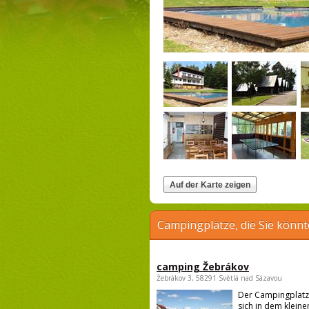
Campingplätze, die Sie könnt
camping Žebrákov
Žebrákov 3, 58291 Světlá nad Sázavou
Der Campingplatz
sich in dem kleine