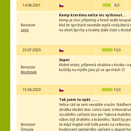
14.08.2021
8,0
Kemp kterému nelze nic vytknout...
Kemp je moc příjemný a hned vedle koupali
Benutzer
klid.Ve sprchách neustále teplá voda,která 
zimir
na oheň.Sprchy a toalety stále čisté s dosta
23.07.2020
10,0
Super
Klidné místo, příjemná obsluha v kiosku i na 
Benutzer
košíčky na mýdlo jsou již ve sprchách 🙂
Modrinek
15.06.2020
10,0
Tak jsem tu opět........
Velice rád se sem neustále vracím. Nádherné
zkrátka ideální stav. Letos navíc zrekonstru
sociálního zařízení sice jen "taková maličko
vůbec být drahého a krásného. Stačil by je
Benutzer
že když majitel měl tolik peněz na celkovo
Šmoula
hodnocení sanitárního zařízení o stupeň hor