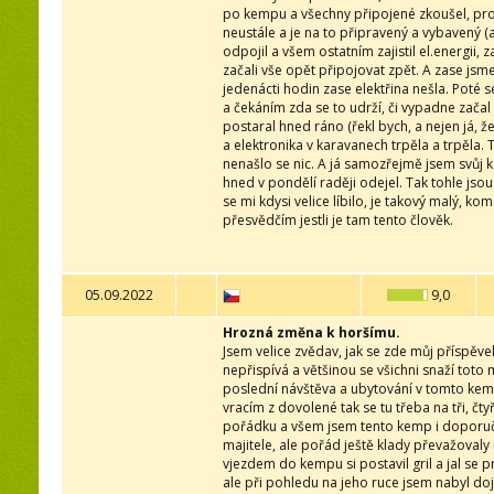
po kempu a všechny připojené zkoušel, promě
neustále a je na to připravený a vybavený (
odpojil a všem ostatním zajistil el.energii
začali vše opět připojovat zpět. A zase jsm
jedenácti hodin zase elektřina nešla. Poté 
a čekáním zda se to udrží, či vypadne zača
postaral hned ráno (řekl bych, a nejen já
a elektronika v karavanech trpěla a trpěla
nenašlo se nic. A já samozřejmě jsem svůj k
hned v pondělí raději odejel. Tak tohle js
se mi kdysi velice líbilo, je takový malý, 
přesvědčím jestli je tam tento člověk.
05.09.2022
9,0
Hrozná změna k horšímu.
Jsem velice zvědav, jak se zde můj příspěve
nepřispívá a většinou se všichni snaží tot
poslední návštěva a ubytování v tomto kem
vracím z dovolené tak se tu třeba na tři, č
pořádku a všem jsem tento kemp i doporučo
majitele, ale pořád ještě klady převažovaly
vjezdem do kempu si postavil gril a jal se
ale při pohledu na jeho ruce jsem nabyl doj