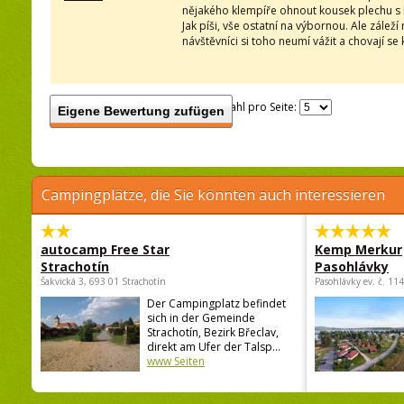
nějakého klempíře ohnout kousek plechu s 
Jak píši, vše ostatní na výbornou. Ale zálež
návštěvníci si toho neumí vážit a chovají 
Anzahl pro Seite:
Eigene Bewertung zufügen
Campingplätze, die Sie könnten auch interessieren
autocamp Free Star
Kemp Merkur
Strachotín
Pasohlávky
Šakvická 3, 693 01 Strachotín
Pasohlávky ev. č. 11
Der Campingplatz befindet
sich in der Gemeinde
Strachotín, Bezirk Břeclav,
direkt am Ufer der Talsp...
www Seiten