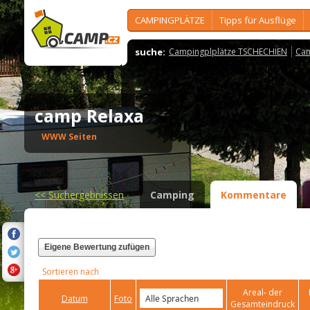
CAMPINGPLÄTZE
Tipps für Ausflüge
suche:
Campingplplätze TSCHECHIEN
Cam
camp Relaxa
WWW Seiten
<<
Suchergebnissen
Camping
Kommentare
Eigene Bewertung zufügen
Sortieren nach
Areal- der
Datum
Foto
Gesamteindruck