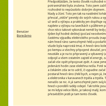
Předpokládám, že tento člověk rozhodně ne
potravinářství byla zrušena. Toto jsem zažil 
rozhodně to nepůsobilo dobrým dojmem. A 
hlady a žízní. Toto jen tak na nastínění loň
převzal „otěže“ pevněji do svých rukou a vyp
už sedí u výčepu a prakticky jen doplňuje
najdete u výčepu na lavečkách s půllitrem 
chce něco takové vykonávat neměl by tedy 
Benutzer
týden byl hodně deštivý (počasí neovlivníme
Borecbrno
častému výpadku elektrického proudu (napos
nám hned ráno samozřejmě řekl) a podařilo 
všude byla naprostá tma). A hned ráno kol
po kempu a všechny připojené zkoušel, promě
neustále a je na to připravený a vybavený (
odpojil a všem ostatním zajistil el.energii
začali vše opět připojovat zpět. A zase jsm
jedenácti hodin zase elektřina nešla. Poté 
a čekáním zda se to udrží, či vypadne zača
postaral hned ráno (řekl bych, a nejen já
a elektronika v karavanech trpěla a trpěla
nenašlo se nic. A já samozřejmě jsem svůj k
hned v pondělí raději odejel. Tak tohle js
se mi kdysi velice líbilo, je takový malý, 
přesvědčím jestli je tam tento člověk.