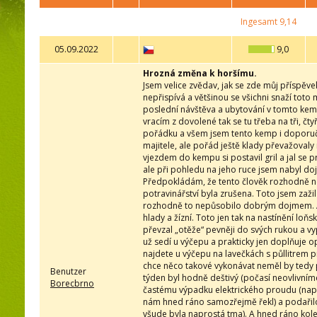
Ingesamt
9,14
05.09.2022
9,0
Hrozná změna k horšímu.
Jsem velice zvědav, jak se zde můj příspěve
nepřispívá a většinou se všichni snaží tot
poslední návštěva a ubytování v tomto kem
vracím z dovolené tak se tu třeba na tři, č
pořádku a všem jsem tento kemp i doporučo
majitele, ale pořád ještě klady převažovaly
vjezdem do kempu si postavil gril a jal se
ale při pohledu na jeho ruce jsem nabyl doj
Předpokládám, že tento člověk rozhodně ne
potravinářství byla zrušena. Toto jsem zažil 
rozhodně to nepůsobilo dobrým dojmem. A 
hlady a žízní. Toto jen tak na nastínění loň
převzal „otěže“ pevněji do svých rukou a vyp
už sedí u výčepu a prakticky jen doplňuje
najdete u výčepu na lavečkách s půllitrem 
chce něco takové vykonávat neměl by tedy 
Benutzer
týden byl hodně deštivý (počasí neovlivníme
Borecbrno
častému výpadku elektrického proudu (napos
nám hned ráno samozřejmě řekl) a podařilo 
všude byla naprostá tma). A hned ráno kol