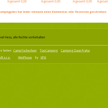
Ingesamt
0,00
Ingesamt
0,00
Ingesamt
0,00
Ingesam
ampingplatz hat leider niemand einen Kommentar oder Rezension geschrieben. Se
vel Hess, alle Rechte vorbehalten
e Seiten:
CampTschechien
TopCamping
Camping Oase Praha
ft s.r.o
WinPhone
by
XPIS