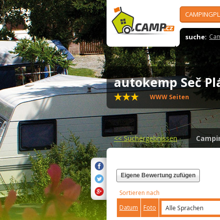
CAMPINGPL
suche:
Cam
autokemp Seč P
WWW Seiten
<<
Suchergebnissen
Campi
Eigene Bewertung zufügen
Sortieren nach
Datum
Foto