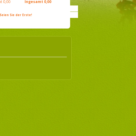
t
0,00
Ingesamt
0,00
ien Sie der Erste!