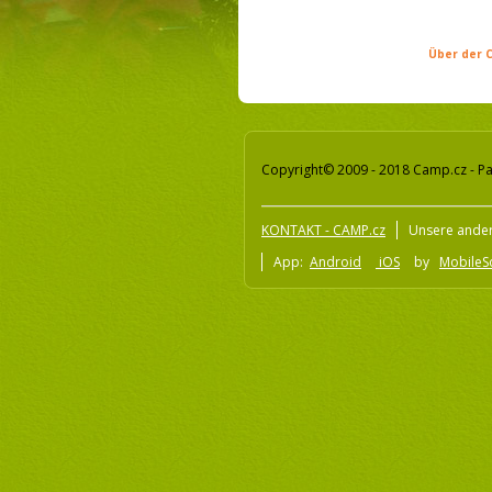
Über der C
Copyright© 2009 - 2018 Camp.cz - Pa
KONTAKT - CAMP.cz
Unsere ander
App:
Android
iOS
by
MobileSo