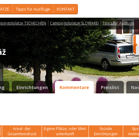
ÄTZE
Tipps für Ausflüge
KONTAKT
pingplplätze TSCHECHIEN
Campingplplätze SLOWAKEI
Tipps für Ausflüge
láž
ng
Einrichtungen
Kommentare
Preislist
Nac
Areal- der
Eigene Plätze, oder Miet-
Soziale
Spor
Gesamteindruck
unterkunft
Einrichtungen
Anima