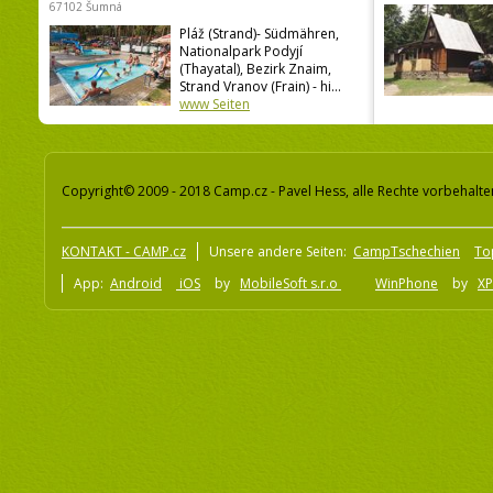
67102 Šumná
Pláž (Strand)- Südmähren,
Nationalpark Podyjí
(Thayatal), Bezirk Znaim,
Strand Vranov (Frain) - hi...
www Seiten
Copyright© 2009 - 2018 Camp.cz - Pavel Hess, alle Rechte vorbehalte
KONTAKT - CAMP.cz
Unsere andere Seiten:
CampTschechien
To
App:
Android
iOS
by
MobileSoft s.r.o
WinPhone
by
XP