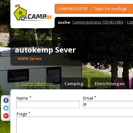
CAMPINGPLÄTZE
Tipps für Ausflüge
suche:
Campingplplätze TSCHECHIEN
Cam
autokemp Sever
WWW Seiten
<<
Suchergebnissen
Camping
Einrichtungen
*
*
Name
Email
*
Frage