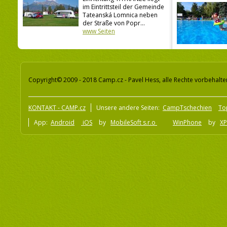
im Eintrittsteil der Gemeinde
Tateanská Lomnica neben
der Straße von Popr...
www Seiten
Copyright© 2009 - 2018 Camp.cz - Pavel Hess, alle Rechte vorbehalte
KONTAKT - CAMP.cz
Unsere andere Seiten:
CampTschechien
To
App:
Android
iOS
by
MobileSoft s.r.o
WinPhone
by
XP