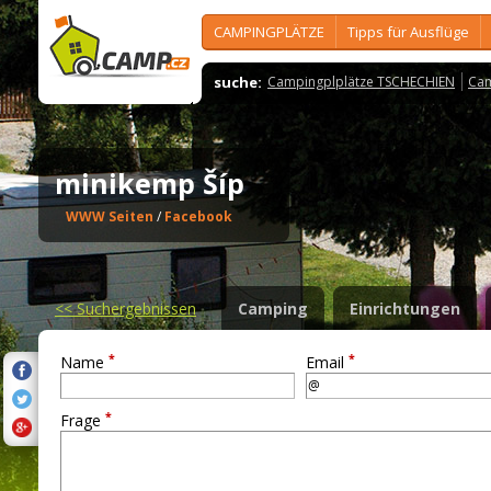
CAMPINGPLÄTZE
Tipps für Ausflüge
suche:
Campingplplätze TSCHECHIEN
Cam
minikemp Šíp
WWW Seiten
/
Facebook
<<
Suchergebnissen
Camping
Einrichtungen
*
*
Name
Email
*
Frage