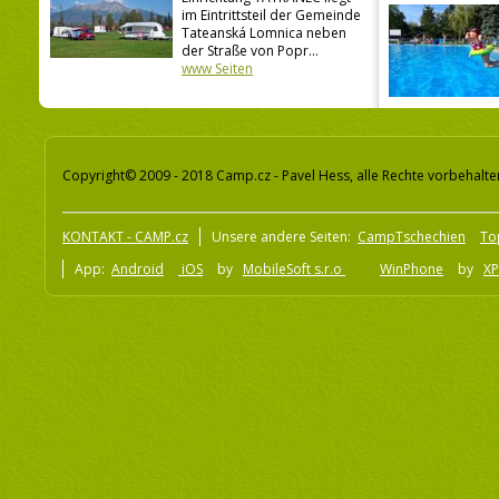
im Eintrittsteil der Gemeinde
Tateanská Lomnica neben
der Straße von Popr...
www Seiten
Copyright© 2009 - 2018 Camp.cz - Pavel Hess, alle Rechte vorbehalte
KONTAKT - CAMP.cz
Unsere andere Seiten:
CampTschechien
To
App:
Android
iOS
by
MobileSoft s.r.o
WinPhone
by
XP