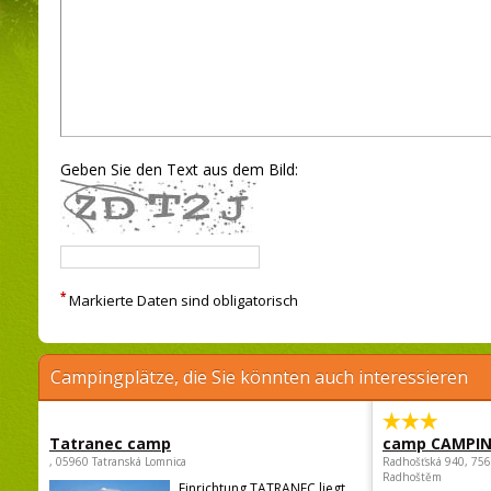
Geben Sie den Text aus dem Bild:
*
Markierte Daten sind obligatorisch
Campingplätze, die Sie könnten auch interessieren
Tatranec camp
camp CAMPI
, 05960 Tatranská Lomnica
Radhošťská 940, 75
Radhoštěm
Einrichtung TATRANEC liegt