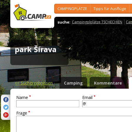
CAMPINGPLÄTZE
Tipps für Ausflüge
suche:
Campingplplätze TSCHECHIEN
Cam
park Šírava
<<
Suchergebnissen
Camping
Kommentare
*
*
Name
Email
*
Frage