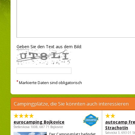
Geben Sie den Text aus dem Bild:
*
Markierte Daten sind obligatorisch
Campingplätze, die Sie könnten auch interessieren
eurocamping Bojkovice
autocamp Fre
Štefánikova 1008, 687 71 Bojkovice
Strachotín
Šakvická 3, 693 01 S
Der Campingplatz befindet