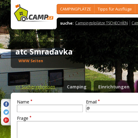
CAMPINGPLÄTZE
Tipps für Ausflüge
suche:
Campingplplätze TSCHECHIEN
Cam
atc Smraďavka
WWW Seiten
<<
Suchergebnissen
Camping
Einrichtungen
*
*
Name
Email
*
Frage