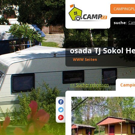
CAMPINGPL
suche:
Cam
osada TJ Sokol 
WWW Seiten
<<
Suchergebnissen
Campi