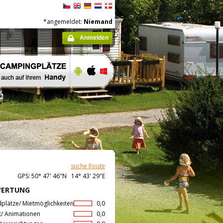
*angemeldet:
Niemand
Anmelden
suche Route
GPS: 50° 47' 46"N 14° 43' 29"E
WERTUNG
dplätze/ Mietmöglichkeiten
0,0
t/ Animationen
0,0