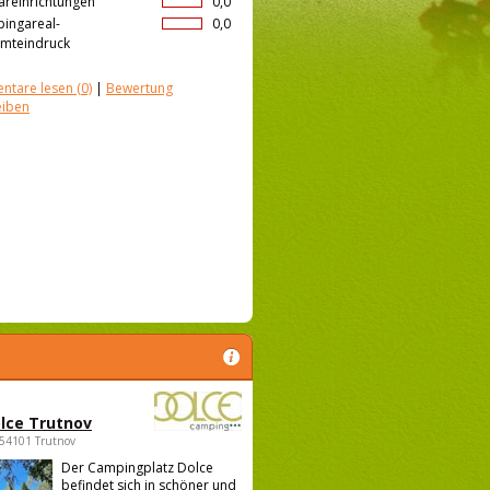
äreinrichtungen
0,0
ingareal-
0,0
mteindruck
ntare lesen
(0)
|
Bewertung
eiben
lce Trutnov
 54101 Trutnov
Der Campingplatz Dolce
befindet sich in schöner und