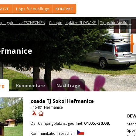
ÄTZE
Tipps für Ausflüge
KONTAKT
pingplplätze TSCHECHIEN
Campingplplätze SLOWAKEI
Tipps für Ausflüge
Heřmanice
ng
Kommentare
Nachfrage
osada TJ Sokol Heřmanice
, 46401 Heřmanice
BE
01.05.-30.09.
Der Campingplatz ist geöffnet:
Stan
Spor
Kommunikation Sprachen: