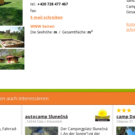
Sanit
tel.:
+420 728 477 467
Camp
fax:
Gesa
E-mail schreiben
Kome
WWW Seiten
schr
2
Die Seehöhe:
m
/
Gesamtfläche:
m
en auch interessieren
autocamp Slunečná
camp Do
, 54344 Čistá v Krkonoších
Oblanov 37,
, Fahrrad-
Der Campingplatz Slunečná
(„An der Sonne“) ist der