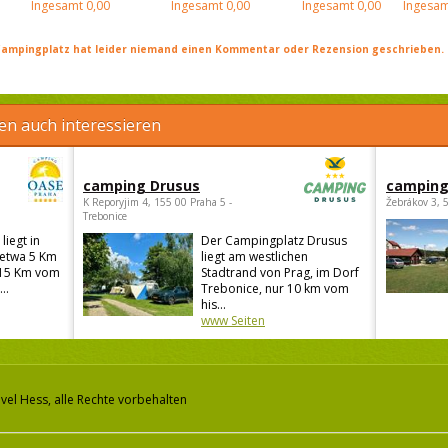
Ingesamt
0,00
Ingesamt
0,00
Ingesamt
0,00
Ingesam
ampingplatz hat leider niemand einen Kommentar oder Rezension geschrieben. Se
en auch interessieren
camping Drusus
camping
K Reporyjim 4, 155 00 Praha 5 -
Žebrákov 3, 
Trebonice
iegt in
Der Campingplatz Drusus
 etwa 5 Km
liegt am westlichen
(15 Km vom
Stadtrand von Prag, im Dorf
..
Trebonice, nur 10 km vom
his...
www Seiten
vel Hess, alle Rechte vorbehalten