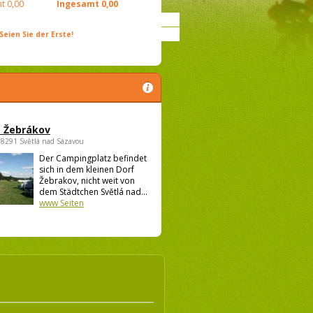
t
0,00
Ingesamt
0,00
ien Sie der Erste!
 Žebrákov
58291 Světlá nad Sázavou
Der Campingplatz befindet
sich in dem kleinen Dorf
Žebrakov, nicht weit von
dem Städtchen Světlá nad...
www Seiten