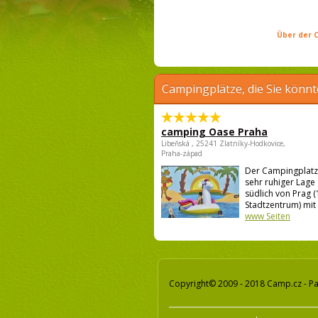
Über der C
Campingplätze, die Sie könnt
camping Oase Praha
Libeňská , 25241 Zlatníky-Hodkovice,
Praha-západ
Der Campingplatz l
sehr ruhiger Lage
südlich von Prag 
Stadtzentrum) mit .
www Seiten
Copyright© 2009 - 2018 Camp.cz - Pa