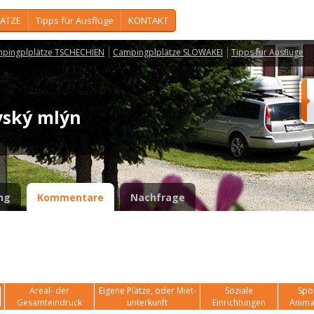
ÄTZE
Tipps für Ausflüge
KONTAKT
pingplplätze TSCHECHIEN
Campingplplätze SLOWAKEI
Tipps für Ausflüge
ovský mlýn
ng
Kommentare
Nachfrage
Areal- der
Eigene Plätze, oder Miet-
Soziale
Spor
Gesamteindruck
unterkunft
Einrichtungen
Anima