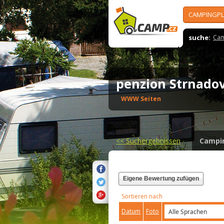
CAMPINGPL
suche:
Cam
penzion Strnad
WWW Seiten
<<
Suchergebnissen
Campi
Eigene Bewertung zufügen
Sortieren nach
Datum
Foto