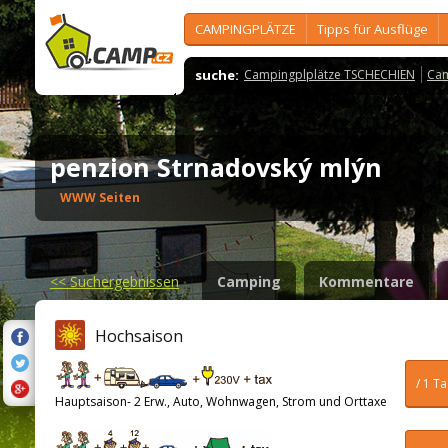
CAMPINGPLÄTZE
Tipps für Ausflüge
suche:
Campingplplätze TSCHECHIEN
Cam
penzion Strnadovský mlýn
WWW Seiten
<<
Suchergebnissen
Camping
Kommentare
Hochsaison
/ 1 T
Hauptsaison- 2 Erw., Auto, Wohnwagen, Strom und Orttaxe