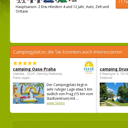
/ 1 T
Hauptsaison- 2 Erw.+Kindern 4 und 12 Jahr, Auto, Zelt und
Orttaxe
Campingplätze, die Sie könnten auch interessieren
camping Oase Praha
camping Dru
Libeňská , 25241 Zlatníky-Hodkovice,
K Reporyjim 4, 155 0
Praha-západ
Trebonice
Der Campingplatz liegt in
sehr ruhiger Lage etwa 5 Km
südlich von Prag (15 Km vom
Stadtzentrum) mit ...
www Seiten