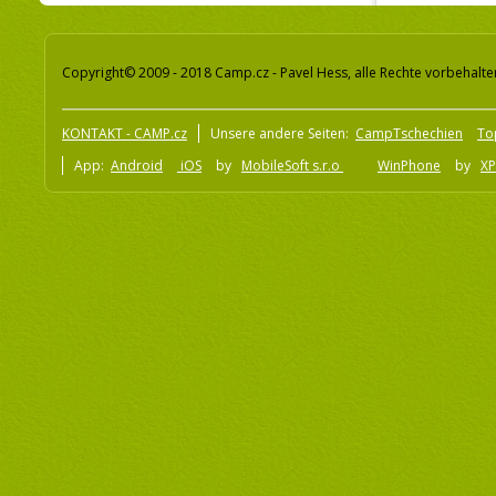
Copyright© 2009 - 2018 Camp.cz - Pavel Hess, alle Rechte vorbehalte
KONTAKT - CAMP.cz
Unsere andere Seiten:
CampTschechien
To
App:
Android
iOS
by
MobileSoft s.r.o
WinPhone
by
XP