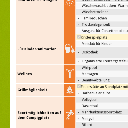
-
Wäschewaschbecken- Warm
-
Wäschetrockner
-
Familieduschen
-
Trockenlegenpult
-
Ausguss für Cassettentoilett
Kinderspielplatz
-
Miniclub für Kinder
Für Kinder/Animation
-
Diskothek
-
Organisierte Freizeitgestalt
-
Whirpool
Wellnes
-
Massagen
-
Beauty-Abteilung
Feuerstätte an Standplatz mö
Grillmöglichkeit
-
Barbecue erlaubt
-
Volleyball
-
Basketball
-
Mehrfunktionssportplatz
Sportmöglichkeiten auf
dem Campigplatz
-
Minigolf
-
Billard