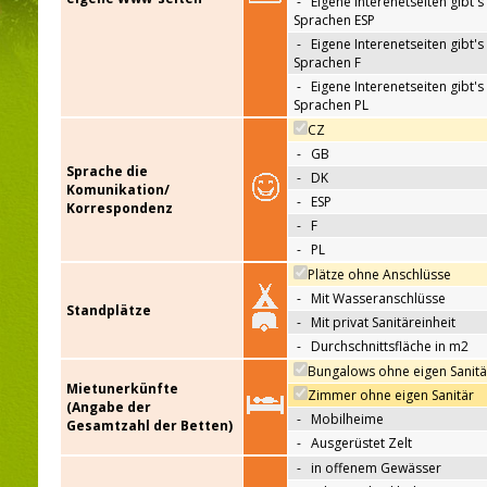
-
Eigene Interenetseiten gibt's 
Sprachen ESP
-
Eigene Interenetseiten gibt's 
Sprachen F
-
Eigene Interenetseiten gibt's 
Sprachen PL
CZ
-
GB
Sprache die
-
DK
Komunikation/
-
ESP
Korrespondenz
-
F
-
PL
Plätze ohne Anschlüsse
-
Mit Wasseranschlüsse
Standplätze
-
Mit privat Sanitäreinheit
-
Durchschnittsfläche in m2
Bungalows ohne eigen Sanitä
Mietunerkünfte
Zimmer ohne eigen Sanitär
(Angabe der
-
Mobilheime
Gesamtzahl der Betten)
-
Ausgerüstet Zelt
-
in offenem Gewässer