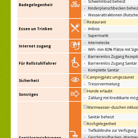
-
Schwimmbad beheizt
Badegelegenheit
-
Kinderplanschbecken beheiz
-
Wasserattraktionen (Rutsche
Restaurant
Essen un Trinken
-
Imbiss
-
Supermarkt
-
Internetecke
Internet zugang
-
WiFi- min 80% Plätze mit Sign
-
Barrierenlos Zugang Rezept
Für Rollstuhlfahrer
-
Barrierenlos Zugang Sanitär
-
Komplette Sanitär
Campingplatz umgezäunet
Sicherheit
-
Tresorvermietung
Hunde erlaubt
Sonstiges
-
Zahlung mit Kreditkarte mög
Warmwasser-duschen inklusi
-
Sanitär beheizt
Kochgelegenheit
-
Tiefkühltruhe zur Verfügung
-
Geschirspülbecken- Warmw
Sanitäreinrichtungen