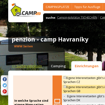
CAMPINGPLÄTZE
Tipps für Ausflüge
suche:
Campingplplätze TSCHECHIEN
Cam
penzion - camp Havraníky
WWW Seiten
<<
Suchergebnissen
Camping
Einrichtungen
Eigene Interenetseiten gibt's 
Sprachen CZ
Eigene Interenetseiten gibt's 
Sprachen GB
-
Eigene Interenetseiten gibt's 
Sprachen DK
In welche Sprache sind
eigene Www-seiten