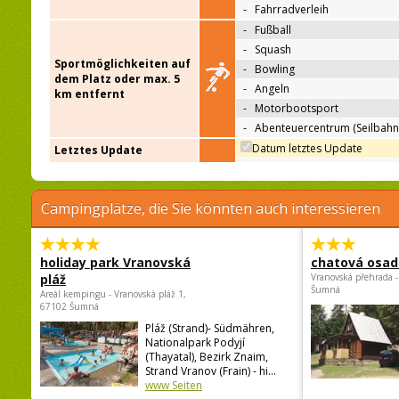
-
Fahrradverleih
-
Fußball
-
Squash
Sportmöglichkeiten auf
-
Bowling
dem Platz oder max. 5
-
Angeln
km entfernt
-
Motorbootsport
-
Abenteuercentrum (Seilbahn
Datum letztes Update
Letztes Update
Campingplätze, die Sie könnten auch interessieren
holiday park Vranovská
chatová osad
pláž
Vranovská přehrada -
Šumná
Areál kempingu - Vranovská pláž 1,
67102 Šumná
Pláž (Strand)- Südmähren,
Nationalpark Podyjí
(Thayatal), Bezirk Znaim,
Strand Vranov (Frain) - hi...
www Seiten