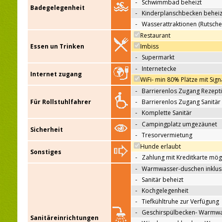
-
Schwimmbad beheizt
Badegelegenheit
-
Kinderplanschbecken beheiz
-
Wasserattraktionen (Rutsche
Restaurant
Essen un Trinken
Imbiss
-
Supermarkt
-
Internetecke
Internet zugang
WiFi- min 80% Plätze mit Sign
-
Barrierenlos Zugang Rezept
Für Rollstuhlfahrer
-
Barrierenlos Zugang Sanitär
-
Komplette Sanitär
-
Campingplatz umgezäunet
Sicherheit
-
Tresorvermietung
Hunde erlaubt
Sonstiges
-
Zahlung mit Kreditkarte mög
-
Warmwasser-duschen inklus
-
Sanitär beheizt
-
Kochgelegenheit
-
Tiefkühltruhe zur Verfügung
-
Geschirspülbecken- Warmw
Sanitäreinrichtungen