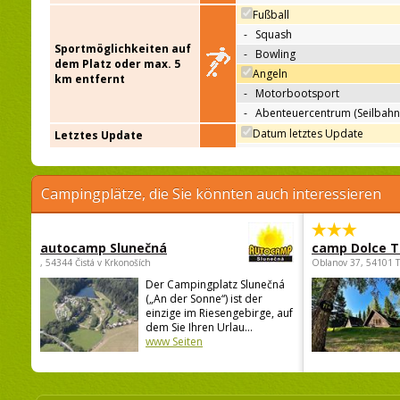
Fußball
-
Squash
Sportmöglichkeiten auf
-
Bowling
dem Platz oder max. 5
Angeln
km entfernt
-
Motorbootsport
-
Abenteuercentrum (Seilbahn
Datum letztes Update
Letztes Update
Campingplätze, die Sie könnten auch interessieren
autocamp Slunečná
camp Dolce T
, 54344 Čistá v Krkonoších
Oblanov 37, 54101 
Der Campingplatz Slunečná
(„An der Sonne“) ist der
einzige im Riesengebirge, auf
dem Sie Ihren Urlau...
www Seiten