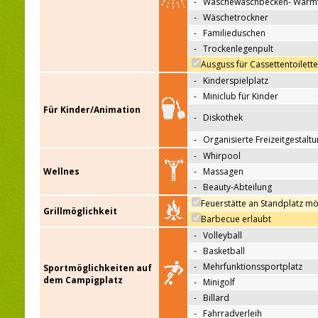
-
Wäschewaschbecken- Warm
-
Wäschetrockner
-
Familieduschen
-
Trockenlegenpult
Ausguss für Cassettentoilett
-
Kinderspielplatz
-
Miniclub für Kinder
Für Kinder/Animation
-
Diskothek
-
Organisierte Freizeitgestalt
-
Whirpool
Wellnes
-
Massagen
-
Beauty-Abteilung
Feuerstätte an Standplatz mö
Grillmöglichkeit
Barbecue erlaubt
-
Volleyball
-
Basketball
-
Mehrfunktionssportplatz
Sportmöglichkeiten auf
dem Campigplatz
-
Minigolf
-
Billard
-
Fahrradverleih