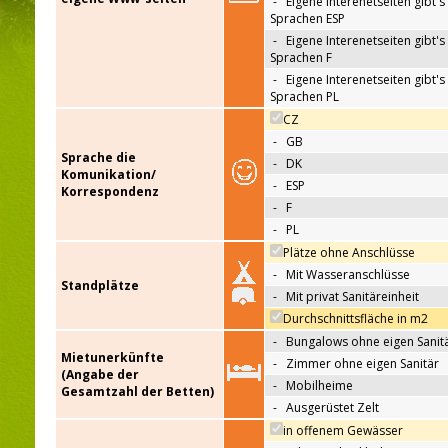
-
Eigene Interenetseiten gibt's 
Sprachen ESP
-
Eigene Interenetseiten gibt's 
Sprachen F
-
Eigene Interenetseiten gibt's 
Sprachen PL
CZ
-
GB
Sprache die
-
DK
Komunikation/
-
ESP
Korrespondenz
-
F
-
PL
Plätze ohne Anschlüsse
-
Mit Wasseranschlüsse
Standplätze
-
Mit privat Sanitäreinheit
Durchschnittsfläche in m2
-
Bungalows ohne eigen Sanit
Mietunerkünfte
-
Zimmer ohne eigen Sanitär
(Angabe der
-
Mobilheime
Gesamtzahl der Betten)
-
Ausgerüstet Zelt
in offenem Gewässer