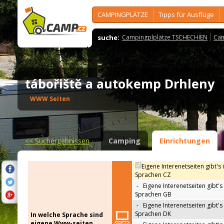
CAMPINGPLÄTZE
Tipps für Ausflüge
suche:
Campingplplätze TSCHECHIEN
Cam
tábořiště a autokemp Drhleny
WWW Seiten
<<
Suchergebnissen
Camping
Einrichtungen
Eigene Interenetseiten gibt's 
Sprachen CZ
-
Eigene Interenetseiten gibt's 
Sprachen GB
-
Eigene Interenetseiten gibt's 
Sprachen DK
In welche Sprache sind
eigene Www-seiten