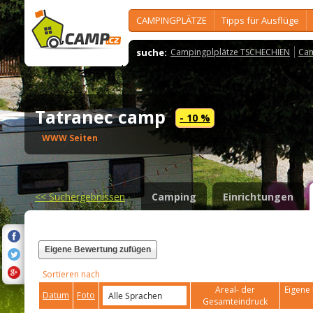
CAMPINGPLÄTZE
Tipps für Ausflüge
suche:
Campingplplätze TSCHECHIEN
Cam
Tatranec camp
- 10 %
WWW Seiten
<<
Suchergebnissen
Camping
Einrichtungen
Eigene Bewertung zufügen
Sortieren nach
Areal- der
Eigene 
Datum
Foto
Gesamteindruck