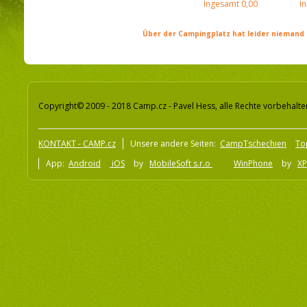
Ingesamt
0,00
I
Über der Campingplatz hat leider niemand 
Copyright© 2009 - 2018 Camp.cz - Pavel Hess, alle Rechte vorbehalte
KONTAKT - CAMP.cz
Unsere andere Seiten:
CampTschechien
To
App:
Android
iOS
by
MobileSoft s.r.o
WinPhone
by
XP