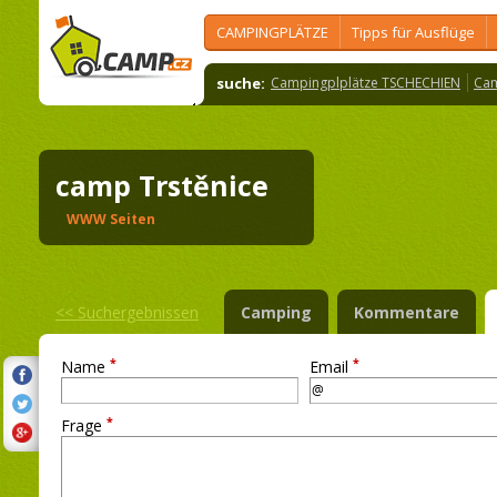
CAMPINGPLÄTZE
Tipps für Ausflüge
suche:
Campingplplätze TSCHECHIEN
Cam
camp Trstěnice
WWW Seiten
<<
Suchergebnissen
Camping
Kommentare
*
*
Name
Email
*
Frage