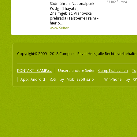
67102 Šumná
Südmähren, Nationalpark
Podyjí (Thayatal,
Znaimgebiet, Vranovská
přehrada (Talsperre Frain) –
hier b...
www Seiten
Copyright© 2009 - 2018 Camp.cz - Pavel Hess, alle Rechte vorbehalte
KONTAKT - CAMP.cz
Unsere andere Seiten:
CampTschechien
To
App:
Android
iOS
by
MobileSoft s.r.o
WinPhone
by
XP