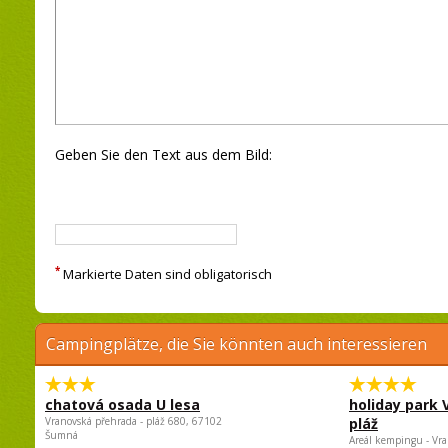
Geben Sie den Text aus dem Bild:
*
Markierte Daten sind obligatorisch
Campingplätze, die Sie könnten auch interessieren
chatová osada U lesa
holiday park
Vranovská přehrada - pláž 680, 67102
pláž
Šumná
Areál kempingu - Vra