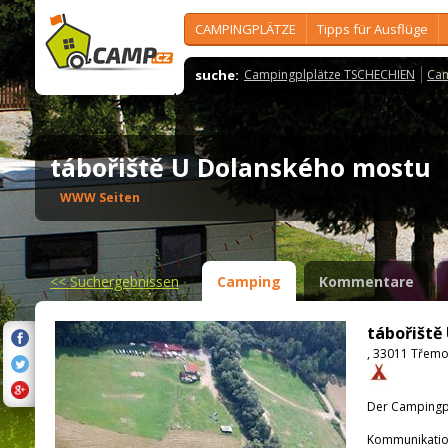
CAMPINGPLÄTZE
Tipps für Ausflüge
suche:
Campingplplätze TSCHECHIEN
Cam
tábořiště U Dolanského mostu
WWW Seiten
<<
Suchergebnissen
Camping
Kommentare
tábořiště
, 33011 Třem
Der Campingpla
Kommunikatio