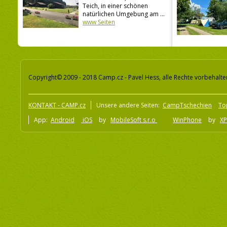
Teich, in einer schönen
natürlichen Umgebung am ...
www Seiten
Copyright© 2009 - 2018 Camp.cz - Pavel Hess, alle Rechte vorbehalte
KONTAKT - CAMP.cz
Unsere andere Seiten:
CampTschechien
To
App:
Android
iOS
by
MobileSoft s.r.o
WinPhone
by
XP