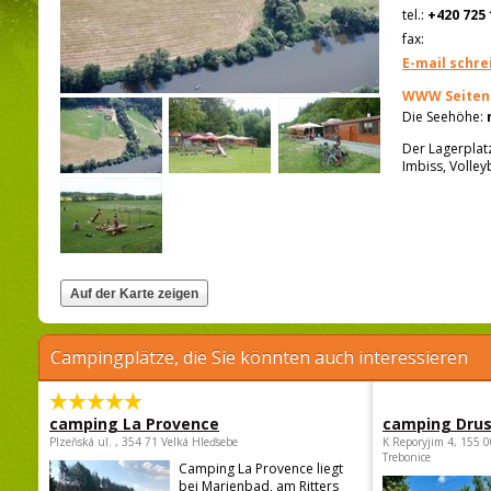
tel.:
+420 725 
fax:
E-mail schre
WWW Seiten
Die Seehöhe:
Der Lagerplat
Imbiss, Volley
Campingplätze, die Sie könnten auch interessieren
camping La Provence
camping Dru
Plzeňská ul. , 354 71 Velká Hleďsebe
K Reporyjim 4, 155 0
Trebonice
Camping La Provence liegt
bei Marienbad, am Ritters