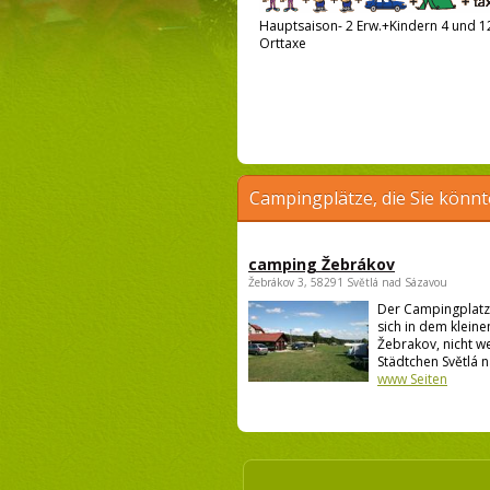
Hauptsaison- 2 Erw.+Kindern 4 und 12
Orttaxe
Campingplätze, die Sie könnt
camping Žebrákov
Žebrákov 3, 58291 Světlá nad Sázavou
Der Campingplatz
sich in dem kleine
Žebrakov, nicht w
Städtchen Světlá n
www Seiten