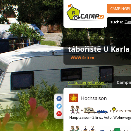
CAMPINGPL
suche:
Cam
tábořiště U Karl
WWW Seiten
<<
Suchergebnissen
Campi
Hochsaison
Hauptsaison- 2 Erw., Auto, Wohnwag