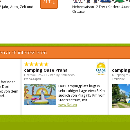
/ 1 Tag
 Jahr, Auto, Zelt und
Nebensaison- 2 Erw.+Kindern 4 und 
Orttaxe
en auch interessieren
camping Oase Praha
camping
Libeňská , 25241 Zlatníky-Hodkovice,
K Reporyjim 
Praha-západ
Trebonice
 befindet
Der Campingplatz liegt in
n Dorf
sehr ruhiger Lage etwa 5 Km
eit von dem
südlich von Prag (15 Km vom
ad...
Stadtzentrum) mit ...
www Seiten