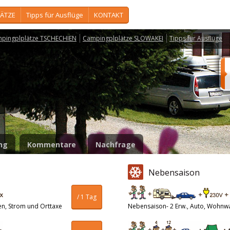
ÄTZE
Tipps für Ausflüge
KONTAKT
pingplplätze TSCHECHIEN
Campingplplätze SLOWAKEI
Tipps für Ausflüge
a
ng
Kommentare
Nachfrage
Nebensaison
/ 1 Tag
en, Strom und Orttaxe
Nebensaison- 2 Erw., Auto, Wohnw