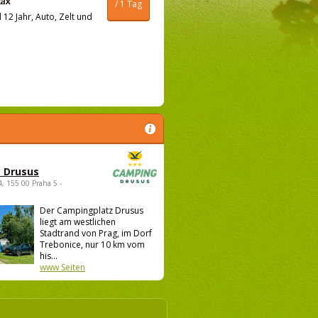
/ 1 Tag
12 Jahr, Auto, Zelt und
 Drusus
4, 155 00 Praha 5 -
Der Campingplatz Drusus
liegt am westlichen
Stadtrand von Prag, im Dorf
Trebonice, nur 10 km vom
his...
www Seiten