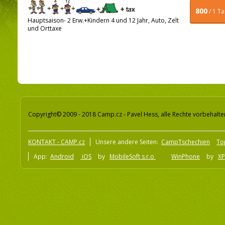
800
/ 1 T
Hauptsaison- 2 Erw.+Kindern 4 und 12 Jahr, Auto, Zelt
und Orttaxe
Copyright© 2009 - 2018 Camp.cz - Pavel Hess, alle Rechte vorbehalte
KONTAKT - CAMP.cz
Unsere andere Seiten:
CampTschechien
To
App:
Android
iOS
by
MobileSoft s.r.o
WinPhone
by
XP