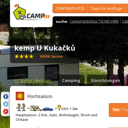
CAMPINGPLÄTZE
Tipps für Ausflüge
suche:
Campingplplätze TSCHECHIEN
Cam
kemp U Kukačků
WWW Seiten
<<
Suchergebnissen
Camping
Einrichtungen
Hochsaison
760
/ 1 T
Hauptsaison- 2 Erw., Auto, Wohnwagen, Strom und
Orttaxe