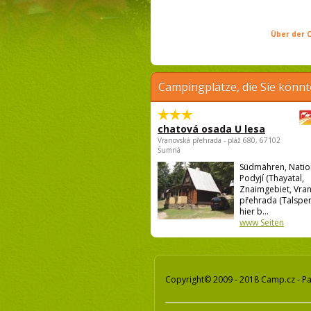
Über der C
Campingplätze, die Sie könnt
chatová osada U lesa
Vranovská přehrada - pláž 680, 67102
Šumná
Südmähren, Natio
Podyjí (Thayatal,
Znaimgebiet, Vra
přehrada (Talsperr
hier b...
www Seiten
Copyright© 2009 - 2018 Camp.cz - Pa