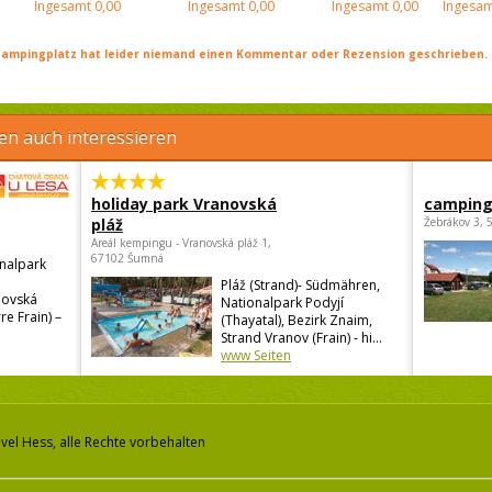
Ingesamt
0,00
Ingesamt
0,00
Ingesamt
0,00
Ingesam
ampingplatz hat leider niemand einen Kommentar oder Rezension geschrieben. Se
en auch interessieren
holiday park Vranovská
camping
pláž
Žebrákov 3, 
Areál kempingu - Vranovská pláž 1,
67102 Šumná
nalpark
Pláž (Strand)- Südmähren,
novská
Nationalpark Podyjí
e Frain) –
(Thayatal), Bezirk Znaim,
Strand Vranov (Frain) - hi...
www Seiten
vel Hess, alle Rechte vorbehalten