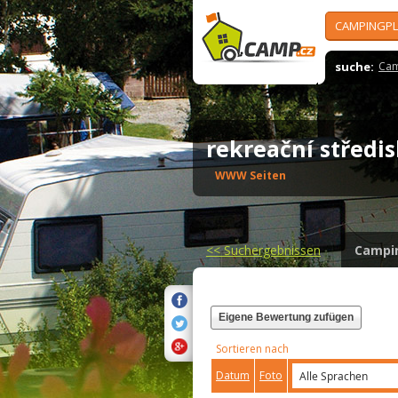
CAMPINGPL
suche:
Cam
rekreační středi
WWW Seiten
<<
Suchergebnissen
Campi
Eigene Bewertung zufügen
Sortieren nach
Datum
Foto