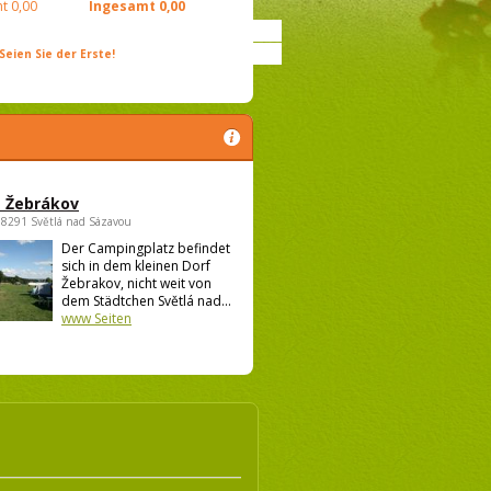
t
0,00
Ingesamt
0,00
ien Sie der Erste!
 Žebrákov
58291 Světlá nad Sázavou
Der Campingplatz befindet
sich in dem kleinen Dorf
Žebrakov, nicht weit von
dem Städtchen Světlá nad...
www Seiten