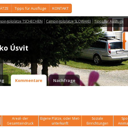
ÄTZE
Tipps für Ausflüge
KONTAKT
pingplplätze TSCHECHIEN
Campingplplätze SLOWAKEI
Tipps für Ausflüge
sko Úsvit
ng
Kommentare
Nachfrage
Areal- der
Eigene Plätze, oder Miet-
Soziale
Spor
Gesamteindruck
unterkunft
Einrichtungen
Anima